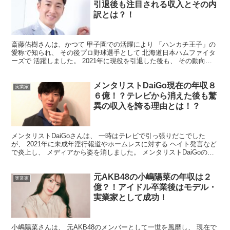
引退後も注目される収入とその内
訳とは？！
斎藤佑樹さんは、かつて 甲子園での活躍により 「ハンカチ王子」の
愛称で知られ、 その後プロ野球選手として 北海道日本ハムファイタ
ーズで 活躍しました。 2021年に現役を引退した後も、 その動向や
収入は多くのファンの 注目を集めています。 ...
メンタリストDaiGo現在の年収８
実業家
６億！？テレビから消えた後も驚
異の収入を誇る理由とは！？
メンタリストDaiGoさんは、 一時はテレビで引っ張りだこでした
が、 2021年に未成年淫行報道やホームレスに対する ヘイト発言など
で炎上し、 メディアから姿を消しました。 メンタリストDaiGoの年
収はいくら？ メンタリストDaiGoさん...
元AKB48の小嶋陽菜の年収は２
実業家
億？！アイドル卒業後はモデル・
実業家として成功！
小嶋陽菜さんは、 元AKB48のメンバーとして一世を風靡し、 現在で