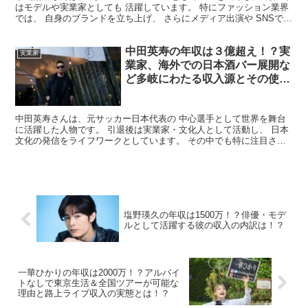
はモデルや実業家としても 活躍しています。 特にファッション業界
では、 自身のブランドを立ち上げ、 さらにメディア出演や SNSでの
影響力も大きく、 マルチな才能を発揮して...
中田英寿の年収は３億超え！？実
実業家
業家、海外での日本酒バー展開な
ど多岐にわたる収入源とその使い
道とは！？
中田英寿さんは、元サッカー日本代表の 中心選手として世界を舞台
に活躍した人物です。 引退後は実業家・文化人として活動し、 日本
文化の発信をライフワークとしています。 その中でも特に注目され
ているのが、 国内外で展開する日本酒関連の事業です。...
塩野瑛久の年収は1500万！？俳優・モデ
ルとして活躍する彼の収入の内訳は！？
一華ひかりの年収は2000万！？アルバイ
トなしで東京生活＆全国ツアーが可能な
理由と路上ライブ収入の実態とは！？