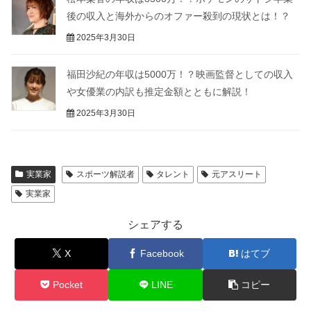
後の収入と海外からのオファー殺到の現状とは！？
2025年3月30日
福田沙紀の年収は5000万！？映画監督としての収入
や女優業の内訳も推定金額とともに解説！
2025年3月30日
実業家
スポーツ解説者
タレント
元アスリート
実業家
シェアする
X
Facebook
はてブ
Pocket
LINE
コピー