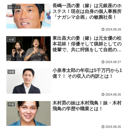
長嶋一茂の妻（嫁）は元銀座のホ
タレント
ステス！現在は自身の個人事務所
「ナガシマ企画」の敏腕社長！
2024.08.29
東出昌大の妻（嫁）は元女優の松
俳優
本花林！俳優そして猟師としての
後輩で、共に狩猟をして自然の中
で生活！
2024.08.27
小泉孝太郎の年収は5千万円から1
俳優
億？！ その収入の内訳とは！
2024.08.26
木村昴の妹は木村飛鳥！妹・木村
声優
飛鳥の学歴や職業とは！
2024.08.26