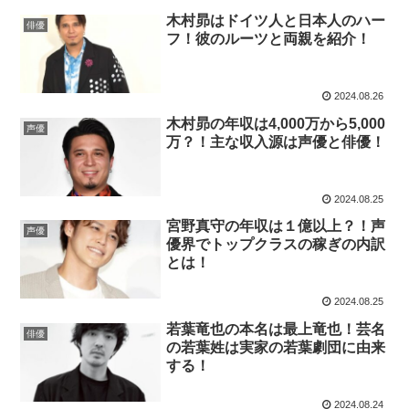
木村昴はドイツ人と日本人のハー
俳優
フ！彼のルーツと両親を紹介！
2024.08.26
木村昴の年収は4,000万から5,000
声優
万？！主な収入源は声優と俳優！
2024.08.25
宮野真守の年収は１億以上？！声
声優
優界でトップクラスの稼ぎの内訳
とは！
2024.08.25
若葉竜也の本名は最上竜也！芸名
俳優
の若葉姓は実家の若葉劇団に由来
する！
2024.08.24