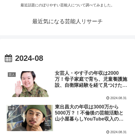
最近話題にのぼりやすい芸能人について調べてみました。
最近気になる芸能人リサーチ
2024-08
女芸人・やす子の年収は2000
芸人
万！母子家庭で育ち、児童養護施
設、自衛隊経験を経て見つけた居
場所での収入とは！
2024.08.31
東出昌大の年収は3000万から
俳優
5000万？！不倫後の芸能活動と
山小屋暮らしYouTube収入の実
態とは！
2024.08.31