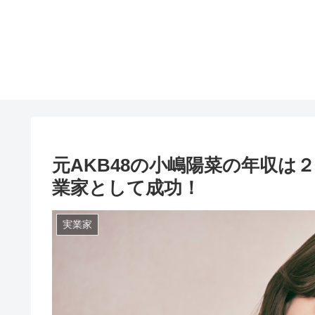
元AKB48の小嶋陽菜の年収
業家として成功！
実業家