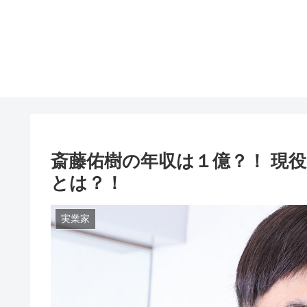
斎藤佑樹の年収は１億？！ 現
とは？！
実業家