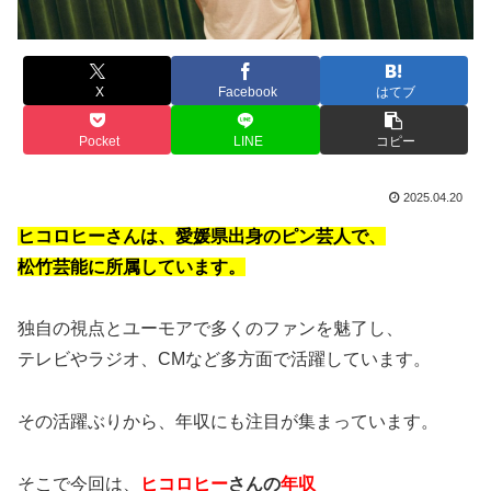
X
Facebook
はてブ
Pocket
LINE
コピー
2025.04.20
ヒコロヒーさんは、愛媛県出身のピン芸人で、
松竹芸能に所属しています。
独自の視点とユーモアで多くのファンを魅了し、
テレビやラジオ、CMなど多方面で活躍しています。
その活躍ぶりから、年収にも注目が集まっています。
そこで今回は、
ヒコロヒー
さんの
年収