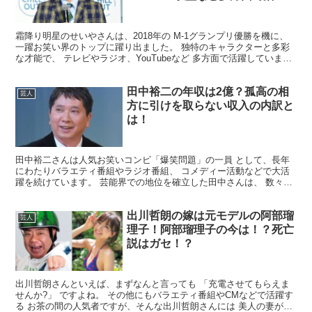
する人気芸人の収入源とその使い
道とは？！
霜降り明星のせいやさんは、2018年の M-1グランプリ優勝を機に、
一躍お笑い界のトップに躍り出ました。 独特のキャラクターと多彩
な才能で、 テレビやラジオ、YouTubeなど 多方面で活躍していま
す。 今回は、そんな霜降りせいやさんの ...
田中裕二の年収は2億？孤高の相
芸人
方に引けを取らない収入の内訳と
は！
田中裕二さんは人気お笑いコンビ「爆笑問題」の一員 として、長年
にわたりバラエティ番組やラジオ番組、 コメディー活動などで大活
躍を続けています。 芸能界での地位を確立した田中さんは、 数々の
メディア出演やプロデュース活動を行っており、 その年...
出川哲朗の嫁は元モデルの阿部瑠
芸人
理子！阿部瑠理子の今は！？死亡
説はガセ！？
出川哲朗さんといえば、まずなんと言っても 「充電させてもらえま
せんか?」 ですよね。 その他にもバラエティ番組やCMなどで活躍す
る お茶の間の人気者ですが、そんな出川哲朗さんには 美人の妻がい