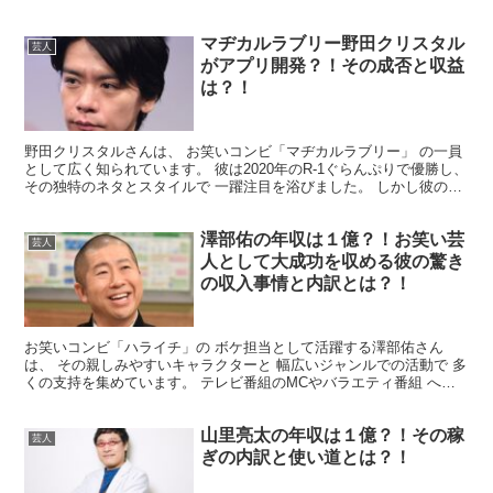
ることをご存知でしょうか？ 出川哲朗さんの嫁は、...
マヂカルラブリー野田クリスタル
芸人
がアプリ開発？！その成否と収益
は？！
野田クリスタルさんは、 お笑いコンビ「マヂカルラブリー」 の一員
として広く知られています。 彼は2020年のR-1ぐらんぷりで優勝し、
その独特のネタとスタイルで 一躍注目を浴びました。 しかし彼の才
能は、 お笑いだけにとどまりません。 野...
澤部佑の年収は１億？！お笑い芸
芸人
人として大成功を収める彼の驚き
の収入事情と内訳とは？！
お笑いコンビ「ハライチ」の ボケ担当として活躍する澤部佑さん
は、 その親しみやすいキャラクターと 幅広いジャンルでの活動で 多
くの支持を集めています。 テレビ番組のMCやバラエティ番組 への
出演に加え、俳優やCM出演など 多岐にわたる分野で...
山里亮太の年収は１億？！その稼
芸人
ぎの内訳と使い道とは？！