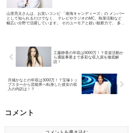
山里亮太さんは、お笑いコンビ 「南海キャンディーズ」の メンバー
として知られるだけでなく、 テレビやラジオのMC、執筆活動など
幅広い分野で活躍しています。 そのユーモアと鋭い観察力で、 多く
の人々を魅了しており、 多忙を極める日々を送って...
工藤静香の年収は9000万！？音楽活動か
ら通販事業まで多彩な収入源を徹底解
説！
月城かなとの年収は3000万！？宝塚トッ
プスターから芸能界へ転身した彼女の収
入の内訳は！？
コメント
コメントを書き込む