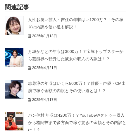
関連記事
女性お笑い芸人・吉住の年収はい1200万？！その稼
ぎの内訳や使い道も解説！
2025年1月13日
月城かなとの年収は3000万！？宝塚トップスターか
ら芸能界へ転身した彼女の収入の内訳は！？
2025年4月21日
志尊淳の年収はいくら5000万！？俳優・声優・CM出
演で稼ぐ金額の内訳とその使い道とは！？
2025年4月17日
バン仲村 年収は4200万！？YouTubeやタトゥー収入
から格闘技まで多方面で稼ぐ驚きの金額とその内訳と
は！？