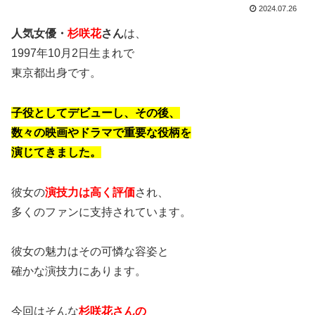
2024.07.26
人気女優・
杉咲花
さん
は、
1997年10月2日生まれで
東京都出身です。
子役としてデビューし、その後、
数々の映画やドラマで重要な役柄を
演じてきました。
彼女の
演技力は高く評価
され、
多くのファンに支持されています。
彼女の魅力はその可憐な容姿と
確かな演技力にあります。
今回はそんな
杉咲花さんの