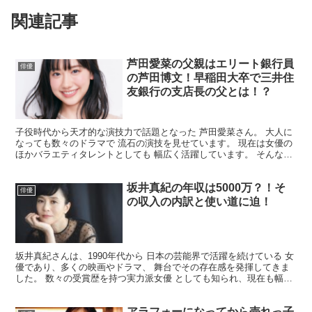
関連記事
芦田愛菜の父親はエリート銀行員
俳優
の芦田博文！早稲田大卒で三井住
友銀行の支店長の父とは！？
子役時代から天才的な演技力で話題となった 芦田愛菜さん。 大人に
なっても数々のドラマで 流石の演技を見せています。 現在は女優の
ほかバラエティタレントとしても 幅広く活躍しています。 そんな芦
田愛菜さん、バラエティ番組では、 高学歴らしい頭...
坂井真紀の年収は5000万？！そ
俳優
の収入の内訳と使い道に迫！
坂井真紀さんは、1990年代から 日本の芸能界で活躍を続けている 女
優であり、多くの映画やドラマ、 舞台でその存在感を発揮してきま
した。 数々の受賞歴を持つ実力派女優 としても知られ、現在も幅広
い 世代に支持されています。 今回は、そんな坂...
アラフォーになってから売れっ子