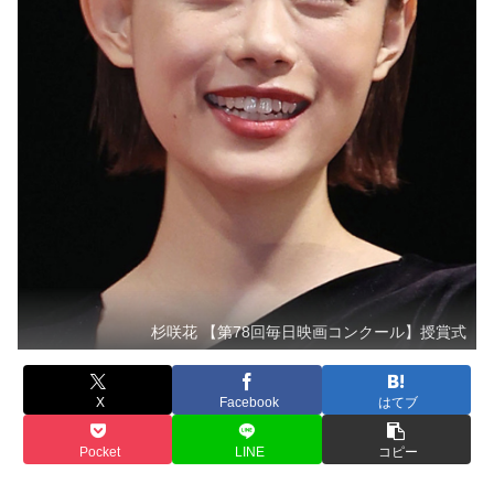
杉咲花 【第78回毎日映画コンクール】授賞式
X
Facebook
はてブ
Pocket
LINE
コピー