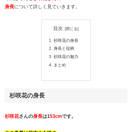
身長
について詳しく見ていきます。
目次
杉咲花の身長
身長と役柄
杉咲花の魅力
まとめ
杉咲花の身長
杉咲花
さんの
身長
は1
53cm
です。