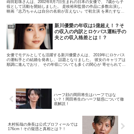
蒔田彩珠さんは、2002年8月7日生まれの日本の女優で、 7歳から子
役として活動を開始しました。 ​是枝裕和監督の作品に多数出演し、
映画『志乃ちゃんは自分の名前が言えない』で初主演 を果たすな
ど、その演技力が高く評価されています。 今回は...
新川優愛の年収は1億超え！？そ
俳優
の収入の内訳とロケバス運転手の
夫との収入格差とは！？
女優でモデルとしても活躍する新川優愛さんは、 2019年にロケバス
の運転手との結婚を発表し、 話題となりました。 彼女のキャリアは
順調に進んでおり、 その年収についても多くの関心が 寄せられてい
ます。 そこで今回は、 新川優愛さんの年収につ...
ハーフ顔の岡田将生はハーフではな
い？！岡田将生のハーフ疑惑について徹
底解説！
木村拓哉の身長は公式プロフィールでは
176cm！その疑惑と真相とは？！