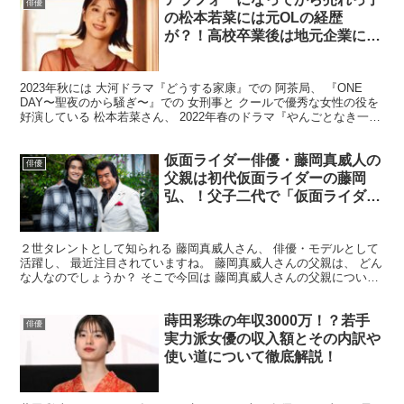
俳優
の松本若菜には元OLの経歴
が？！高校卒業後は地元企業に就
職していた！
2023年秋には 大河ドラマ『どうする家康』での 阿茶局、 『ONE
DAY〜聖夜のから騒ぎ〜』での 女刑事と クールで優秀な女性の役を
好演している 松本若菜さん、 2022年春のドラマ『やんごとなき一
族』 での怪演が話題となり、 一躍人気...
仮面ライダー俳優・藤岡真威人の
俳優
父親は初代仮面ライダーの藤岡
弘、！父子二代で「仮面ライダー
1号」本郷猛を演じた！？
２世タレントとして知られる 藤岡真威人さん、 俳優・モデルとして
活躍し、 最近注目されていますね。 藤岡真威人さんの父親は、 どん
な人なのでしょうか？ そこで今回は 藤岡真威人さんの父親について
リサーチしてみました。 藤岡真威人とは？ 藤...
蒔田彩珠の年収3000万！？若手
俳優
実力派女優の収入額とその内訳や
使い道について徹底解説！