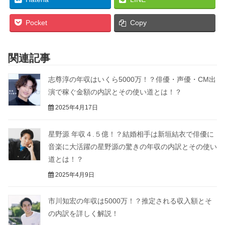
Pocket
Copy
関連記事
志尊淳の年収はいくら5000万！？俳優・声優・CM出
演で稼ぐ金額の内訳とその使い道とは！？
2025年4月17日
星野源 年収４.５億！？結婚相手は新垣結衣で俳優に
音楽に大活躍の星野源の驚きの年収の内訳とその使い
道とは！？
2025年4月9日
市川知宏の年収は5000万！？推定される収入額とそ
の内訳を詳しく解説！