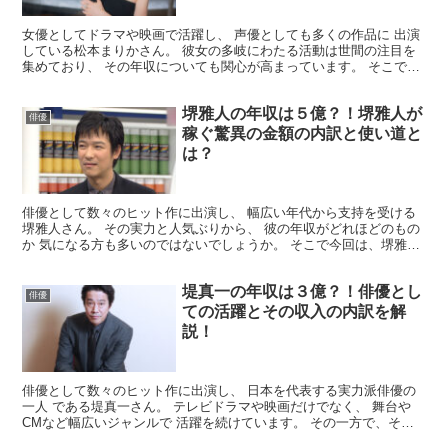
女優としてドラマや映画で活躍し、 声優としても多くの作品に 出演
している松本まりかさん。 彼女の多岐にわたる活動は世間の注目を
集めており、 その年収についても関心が高まっています。 そこで今
回は、松本まりかさんの年収 についてまとめてみまし...
堺雅人の年収は５億？！堺雅人が
俳優
稼ぐ驚異の金額の内訳と使い道と
は？
俳優として数々のヒット作に出演し、 幅広い年代から支持を受ける
堺雅人さん。 その実力と人気ぶりから、 彼の年収がどれほどのもの
か 気になる方も多いのではないでしょうか。 そこで今回は、堺雅人
さんの年収 についてまとめてみました。 堺雅人の...
堤真一の年収は３億？！俳優とし
俳優
ての活躍とその収入の内訳を解
説！
俳優として数々のヒット作に出演し、 日本を代表する実力派俳優の
一人 である堤真一さん。 テレビドラマや映画だけでなく、 舞台や
CMなど幅広いジャンルで 活躍を続けています。 その一方で、その
年収 についても注目を集めています。 そこで今回は...