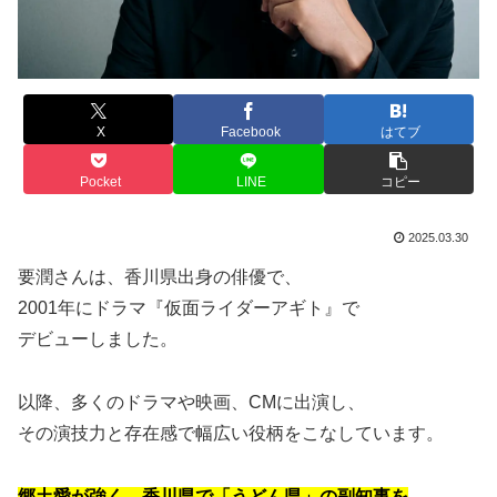
X
Facebook
はてブ
Pocket
LINE
コピー
2025.03.30
要潤さんは、香川県出身の俳優で、
2001年にドラマ『仮面ライダーアギト』で
デビューしました。
以降、多くのドラマや映画、CMに出演し、
その演技力と存在感で幅広い役柄をこなしています。
郷土愛が強く、
香川県で
「うどん県」の副知事を