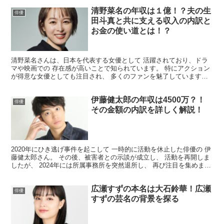
清野菜名の年収は１億！？夫の生
俳優
田斗真と共に支える収入の内訳と
お金の使い道とは！？
清野菜名さんは、日本を代表する女優として 活躍されており、ドラ
マや映画での 存在感が高いことで知られています。 特にアクション
が得意な女優としても注目され、 多くのファンを魅了しています。
また、夫である俳優の生田斗真さんとの結婚も 話題を...
伊藤健太郎の年収は4500万？！
俳優
その金額の内訳を詳しく解説！
2020年にひき逃げ事件を起こして 一時的に活動を休止した俳優の 伊
藤健太郎さん。 その後、被害者との示談が成立し、 活動を再開しま
したが、 2024年には所属事務所を突然退所し、 再び注目を集めまし
た。 しかし、その一方で、2024年には...
広瀬すずの本名は大石鈴華！広瀬
俳優
すずの芸名の背景を探る