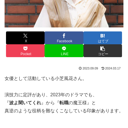
X
Facebook
はてブ
Pocket
LINE
コピー
2023.09.09
2024.03.17
女優として活動している小芝風花さん。
演技力に定評があり、2023年のドラマでも、
『
波よ聞いてくれ
』から『
転職
の魔王様』と
真逆のような役柄を難なくこなしている印象があります。