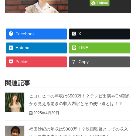
Facebook
X
Hatena
LINE
Pocket
Copy
関連記事
ヒコロヒーの年収は6500万！？テレビ出演やCM契約
から見える驚きの収入内訳とその使い道とは！？
2025年4月20日
福田沙紀の年収は5000万！？映画監督としての収入