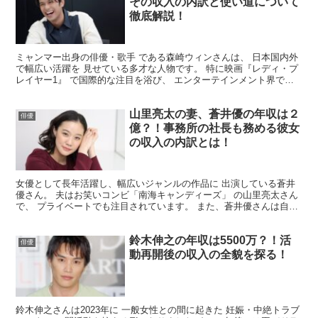
その収入の内訳と使い道について
徹底解説！
ミャンマー出身の俳優・歌手 である森崎ウィンさんは、 日本国内外
で幅広い活躍を 見せている多才な人物です。 特に映画『レディ・プ
レイヤー1』 で国際的な注目を浴び、 エンターテインメント界での
存在感 を高めています。 今回は、そんな森崎ウィ...
山里亮太の妻、蒼井優の年収は２
俳優
億？！事務所の社長も務める彼女
の収入の内訳とは！
女優として長年活躍し、幅広いジャンルの作品に 出演している蒼井
優さん。 夫はお笑いコンビ「南海キャンディーズ」 の山里亮太さん
で、 プライベートでも注目されています。 また、蒼井優さんは自身
が所属する事務所の社長 でもあり、その多岐にわたる...
鈴木伸之の年収は5500万？！活
俳優
動再開後の収入の全貌を探る！
鈴木伸之さんは2023年に 一般女性との間に起きた 妊娠・中絶トラブ