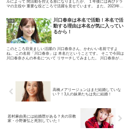
ルによって 間活動を控える形になりましたが、 １年後には再びドラ
マの主役や 重要な役どころで活躍を見せています。 また、2023年12
月には長年所属 していた劇団EXILE...
川口春奈は本名で活動！本名で活
俳優
動する理由は本名が気に入ってい
るから！
このところ目覚ましい活躍の 川口春奈さん、かわいい名前ですよ
ね。 この名前「川口春奈」は 本名だということです。 そこで今回は
川口春奈さんの本名について リサーチしてみました。 川口春奈が本
名で活動していることはなぜ明らかになった？ 「春...
高橋メアリージュンはまだ結婚していな
い？！3人の妹弟たちは先に結婚！
若村麻由美には結婚歴がある？夫の宗教
家・小野兼弘と死別していた！