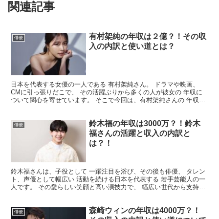
関連記事
有村架純の年収は２億？！その収
俳優
入の内訳と使い道とは？
日本を代表する女優の一人である 有村架純さん。 ドラマや映画、
CMに引っ張りだこで、 その活躍ぶりから多くの人が彼女の 年収に
ついて関心を寄せています。 そこで今回は、有村架純さんの 年収に
ついてまとめてみました。 有村架純の年収はいくら？...
鈴木福の年収は3000万？！鈴木
俳優
福さんの活躍と収入の内訳と
は？！
鈴木福さんは、子役として 一躍注目を浴び、その後も俳優、 タレン
ト、声優として幅広い 活動を続ける日本を代表する 若手芸能人の一
人です。 その愛らしい笑顔と高い演技力で、 幅広い世代から支持さ
れています。 今回は、そんな鈴木福さんの 年収に...
森崎ウィンの年収は4000万？！
俳優