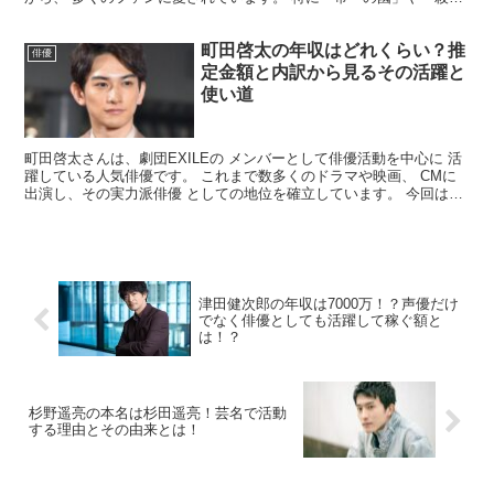
レ死カノ」 などの作品でその存在感を発揮し、 若手...
町田啓太の年収はどれくらい？推
俳優
定金額と内訳から見るその活躍と
使い道
町田啓太さんは、劇団EXILEの メンバーとして俳優活動を中心に 活
躍している人気俳優です。 これまで数多くのドラマや映画、 CMに
出演し、その実力派俳優 としての地位を確立しています。 今回は、
そんな町田啓太さんの 年収についてまとめてみ...
津田健次郎の年収は7000万！？声優だけ
でなく俳優としても活躍して稼ぐ額と
は！？
杉野遥亮の本名は杉田遥亮！芸名で活動
する理由とその由来とは！