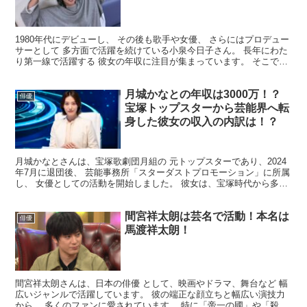
1980年代にデビューし、 その後も歌手や女優、 さらにはプロデュー
サーとして 多方面で活躍を続けている小泉今日子さん。 長年にわた
り第一線で活躍する 彼女の年収に注目が集まっています。 そこで今
回は、小泉今日子さんの 年収についてまとめて...
月城かなとの年収は3000万！？
俳優
宝塚トップスターから芸能界へ転
身した彼女の収入の内訳は！？
月城かなとさんは、宝塚歌劇団月組の 元トップスターであり、2024
年7月に退団後、 芸能事務所「スターダストプロモーション」に所属
し、 女優としての活動を開始しました。 ​彼女は、宝塚時代から多く
のファンを魅了し、 現在もその人気は衰えるこ...
間宮祥太朗は芸名で活動！本名は
俳優
馬渡祥太朗！
間宮祥太朗さんは、日本の俳優 として、映画やドラマ、舞台など 幅
広いジャンルで活躍しています。 彼の端正な顔立ちと幅広い演技力
から、 多くのファンに愛されています。 特に「帝一の國」や「殺カ