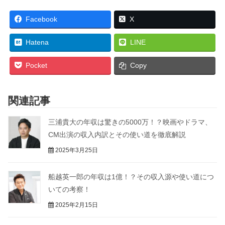
Facebook
X
Hatena
LINE
Pocket
Copy
関連記事
三浦貴大の年収は驚きの5000万！？映画やドラマ、
CM出演の収入内訳とその使い道を徹底解説
2025年3月25日
船越英一郎の年収は1億！？その収入源や使い道につ
いての考察！
2025年2月15日