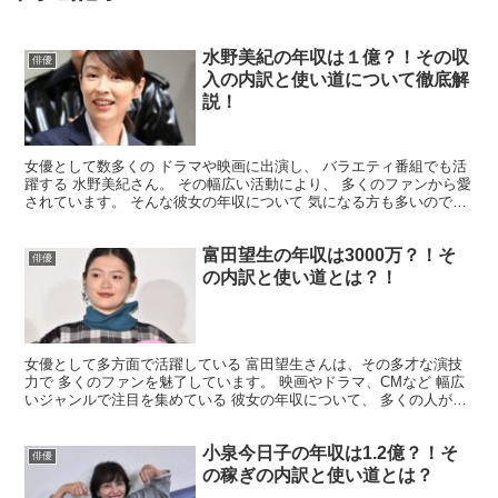
水野美紀の年収は１億？！その収
俳優
入の内訳と使い道について徹底解
説！
女優として数多くの ドラマや映画に出演し、 バラエティ番組でも活
躍する 水野美紀さん。 その幅広い活動により、 多くのファンから愛
されています。 そんな彼女の年収について 気になる方も多いのでは
ないでしょうか。 そこで今回は、水野美紀さん...
富田望生の年収は3000万？！そ
俳優
の内訳と使い道とは？！
女優として多方面で活躍している 富田望生さんは、その多才な演技
力で 多くのファンを魅了しています。 映画やドラマ、CMなど 幅広
いジャンルで注目を集めている 彼女の年収について、 多くの人が関
心を寄せています。 そこで今回は、富田望生さんの...
小泉今日子の年収は1.2億？！そ
俳優
の稼ぎの内訳と使い道とは？