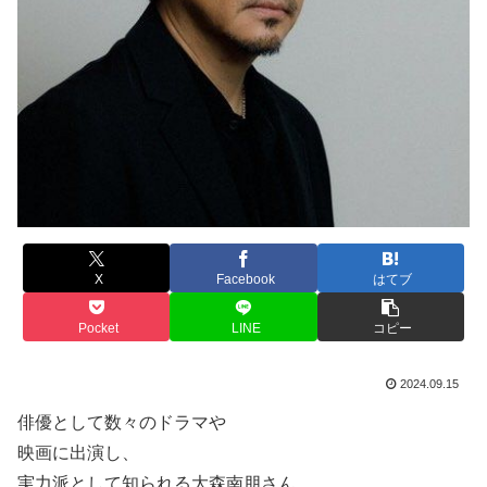
X
Facebook
はてブ
Pocket
LINE
コピー
2024.09.15
俳優として数々のドラマや
映画に出演し、
実力派として知られる大森南朋さん。