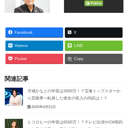
Facebook
X
Hatena
LINE
Pocket
Copy
関連記事
月城かなとの年収は3000万！？宝塚トップスターか
ら芸能界へ転身した彼女の収入の内訳は！？
2025年4月21日
ヒコロヒーの年収は6500万！？テレビ出演やCM契約