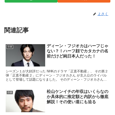
よさく
関連記事
ディーン・フジオカはハーフじゃ
俳優
ない？！ハーフ顔でカタカナの名
前だけど純日本人だった！
シーズン１が大好評だった NHKのドラマ「正直不動産」、 その第２
弾「正直不動産２」にディーン・フジオカさん が主人公のライバル
として登場して話題になりました。 そのディーン・フジオカさん、
多くの人がなんとなく ハーフなんだろうなと思ってい...
松山ケンイチの年収はいくらなの
俳優
か具体的に推定額と内訳から徹底
解説！その使い道にも迫る