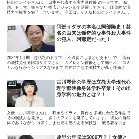
松山ケンイチさんは、 日本を代表する実力派俳優 の一人です。 映
画、ドラマ、舞台など 幅広いジャンルで活躍しており、 圧倒的な演
技力で観客を魅了しています。 今回は、そんな松山ケンイチさんの
年収についてまとめてみました。 松山ケンイチの年...
阿部サダヲの本名は阿部隆史！芸
俳優
名の由来は猟奇的な事件殺人事件
の犯人、阿部定だった！
2024年1月期、超話題のドラマ 『不適切にもほどがある!』で、 流石
の演技見せる阿部サダヲさん、 カメレオン俳優として知られ、 コミ
カルな役からシリアスな役まで 自在にこなす演技力が高く評価され
ていますが、 その名前もインパクトがあります...
古川琴音の学歴は立教大学現代心
俳優
理学部映像身体学科卒業！その出
身学科の魅力とは？！
女優・古川琴音さんは、 映画やドラマ、舞台と 多岐にわたる作品で
その演技力を発揮し、 多くのファンを魅了しています。 彼女の自然
体でありながら 力強く、また透明感のある演技は、 観る者を引き込
む力があります。 今回はそんな古川琴音さんの 学...
趣里の年収は5000万？！女優と
俳優