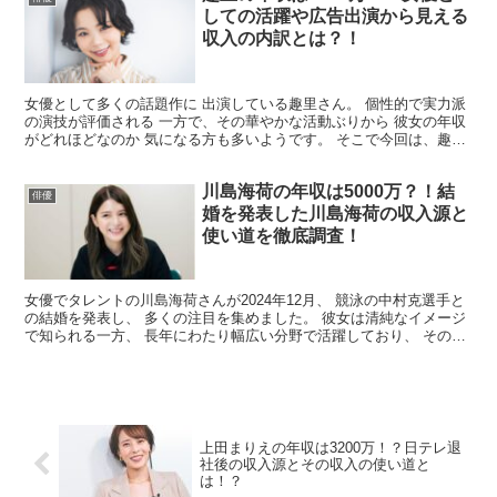
しての活躍や広告出演から見える
収入の内訳とは？！
女優として多くの話題作に 出演している趣里さん。 個性的で実力派
の演技が評価される 一方で、その華やかな活動ぶりから 彼女の年収
がどれほどなのか 気になる方も多いようです。 そこで今回は、趣里
さんの年収 についてまとめてみました。 趣里の年...
川島海荷の年収は5000万？！結
俳優
婚を発表した川島海荷の収入源と
使い道を徹底調査！
女優でタレントの川島海荷さんが2024年12月、 競泳の中村克選手と
の結婚を発表し、 多くの注目を集めました。 彼女は清純なイメージ
で知られる一方、 長年にわたり幅広い分野で活躍しており、 その年
収にも関心が寄せられています。 そこで今回は...
上田まりえの年収は3200万！？日テレ退
社後の収入源とその収入の使い道と
は！？