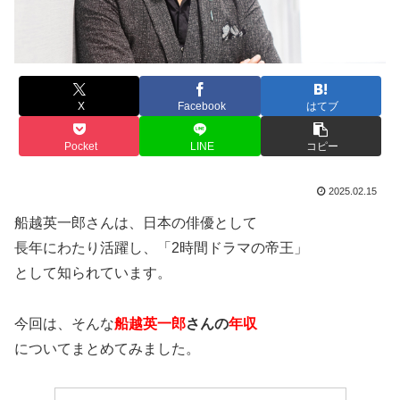
X
Facebook
はてブ
Pocket
LINE
コピー
2025.02.15
船越英一郎さんは、日本の俳優として
長年にわたり活躍し、「2時間ドラマの帝王」
として知られています。
今回は、そんな
船越英一郎
さんの
年収
についてまとめてみました。