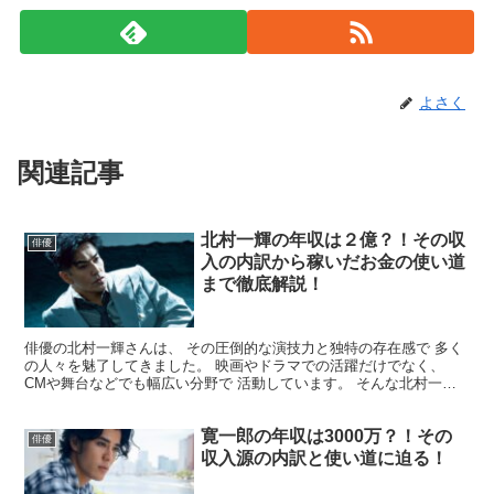
よさく
関連記事
北村一輝の年収は２億？！その収
俳優
入の内訳から稼いだお金の使い道
まで徹底解説！
俳優の北村一輝さんは、 その圧倒的な演技力と独特の存在感で 多く
の人々を魅了してきました。 映画やドラマでの活躍だけでなく、
CMや舞台などでも幅広い分野で 活動しています。 そんな北村一輝
さんの年収について、 多くの人が気になっているので...
寛一郎の年収は3000万？！その
俳優
収入源の内訳と使い道に迫る！