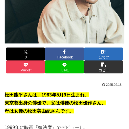
X
Facebook
はてブ
Pocket
LINE
コピー
2025.02.16
松田龍平さんは、1983年5月9日生まれ、
東京都出身の俳優で、父は俳優の松田優作さん、
母は女優の松田美由紀さんです。
1999年に映画『御法度』でデビューし、