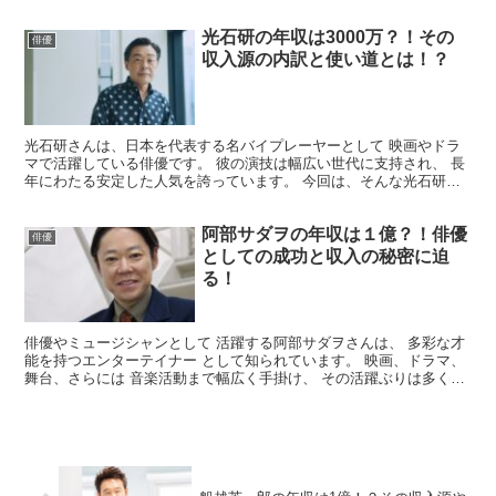
さんの年収 についてまとめてみました。 趣里の年...
光石研の年収は3000万？！その
俳優
収入源の内訳と使い道とは！？
光石研さんは、日本を代表する名バイプレーヤーとして 映画やドラ
マで活躍している俳優です。 彼の演技は幅広い世代に支持され、 長
年にわたる安定した人気を誇っています。 今回は、そんな光石研さ
んの 年収についてまとめてみました。 光石研の年収は...
阿部サダヲの年収は１億？！俳優
俳優
としての成功と収入の秘密に迫
る！
俳優やミュージシャンとして 活躍する阿部サダヲさんは、 多彩な才
能を持つエンターテイナー として知られています。 映画、ドラマ、
舞台、さらには 音楽活動まで幅広く手掛け、 その活躍ぶりは多くの
ファンを 魅了しています。 今回は、そんな阿部サ...