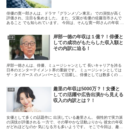
俳優の寛一郎さんは、ドラマ『グランメゾン東京』 での演技が高く
評価され、注目を集めました。 また、父親が名優の佐藤浩市さんで
あること でも知られています。 今回は、そんな寛一郎さんの年収 に
ついてまとめてみました。 寛一郎の年収はいくら？ ...
岸部一徳の年収は１億？！俳優と
俳優
しての成功がもたらした収入額と
その内訳に迫る！
岸部一徳さんは、俳優、ミュージシャンとして 長いキャリアを誇る
日本のエンターテイメント界の重鎮です。 ミュージシャンとしては
ザ・タイガース のメンバーとして活躍し、俳優としては数多くの ド
ラマや映画で存在感を放つ名バイプレイヤーです。 今...
趣里の年収は5000万？！女優と
俳優
しての活躍や広告出演から見える
収入の内訳とは？！
女優として多くの話題作に 出演している趣里さん。 個性的で実力派
の演技が評価される 一方で、その華やかな活動ぶりから 彼女の年収
がどれほどなのか 気になる方も多いようです。 そこで今回は、趣里