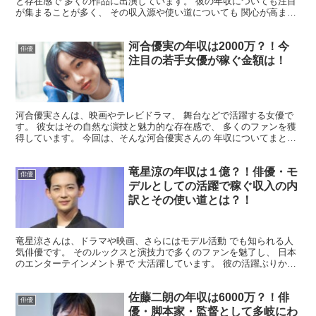
と存在感で 多くの作品に出演しています。 彼の年収についても注目
が集まることが多く、 その収入源や使い道についても 関心が高まっ
ています。 そこで今回は 渡辺謙さんの年収につい...
河合優実の年収は2000万？！今
俳優
注目の若手女優が稼ぐ金額は！
河合優実さんは、映画やテレビドラマ、 舞台などで活躍する女優で
す。 彼女はその自然な演技と魅力的な存在感で、 多くのファンを獲
得しています。 今回は、そんな河合優実さんの 年収についてまとめ
てみました。 河合優実の年収はいくら？ 河合優実さ...
竜星涼の年収は１億？！俳優・モ
俳優
デルとしての活躍で稼ぐ収入の内
訳とその使い道とは？！
竜星涼さんは、ドラマや映画、さらにはモデル活動 でも知られる人
気俳優です。 そのルックスと演技力で多くのファンを魅了し、 日本
のエンターテインメント界で 大活躍しています。 彼の活躍ぶりから
「どれほどの収入を得ているのか」 と気になる方も多...
佐藤二朗の年収は6000万？！俳
俳優
優・脚本家・監督として多岐にわ