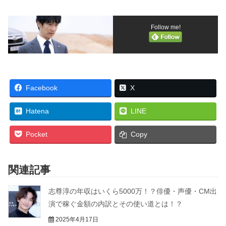
Follow me!
Facebook
X
Hatena
LINE
Pocket
Copy
関連記事
志尊淳の年収はいくら5000万！？俳優・声優・CM出
演で稼ぐ金額の内訳とその使い道とは！？
2025年4月17日