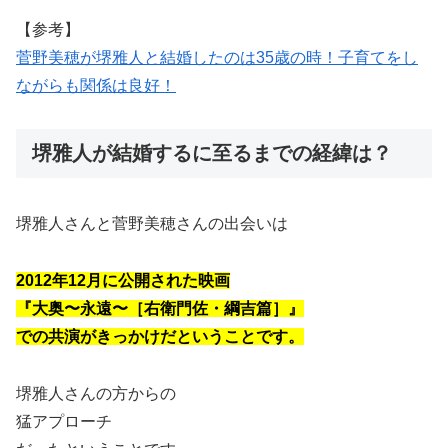
【参考】
菅野美穂が堺雅人と結婚したのは35歳の時！子育てをし
ながらも関係は良好！
堺雅人が結婚するに至るまでの経緯は？
堺雅人さんと菅
野美穂さんの出会いは
2012年12月に公開された映画
『大奥〜永遠〜［右衛門佐・綱吉篇］』
での共演がきっかけだということです。
堺雅人さんの方からの
猛アプローチ