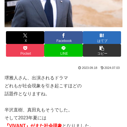
X
Facebook
はてブ
Pocket
LINE
コピー
2023.09.18
2024.07.03
堺雅人さん、出演されるドラマ
どれもが社会現象を引き起こすほどの
話題作となりますね。
半沢直樹、真田丸もそうでした。
そして2023年夏には
『VIVANT』がまた社会現象
となりました。