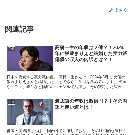
よさく
関連記事
高橋一生の年収は２億？！2024
俳優
年に飯豊まりえと結婚した実力派
俳優の収入の内訳とは？！
日本を代表する実力派俳優、 高橋一生さんは、2024年5月に 女優の
飯豊まりえさんと結婚した ことでさらに注目を集めています。 映画
やドラマ、舞台など幅広い ジャンルで活躍し、その安定した演技力
から多くのファンに支持される高橋さん。 今回...
渡辺謙の年収は数億円？！その内
俳優
訳と使い道とは！
俳優・渡辺謙さんは、 国内外で活躍しており、 その圧倒的な演技力