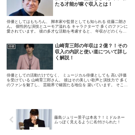
たる才能が稼ぐ収入とは！
俳優としてはもちろん、 脚本家や監督としても知られる 佐藤二朗さ
ん。 個性的な演技とユーモア溢れる キャラクターで 多くのファンに
愛されています。 彼の多才な活動を考慮すると、 年収がどのくらい
か気になる方も 多いのではないでしょうか。 そ...
山崎育三郎の年収は２億？！その
俳優
収入の内訳と使い道について詳し
く解説！
俳優としての活動だけでなく、 ミュージカル俳優としても 高い評価
を受けている 山崎育三郎さん。 彼はその美しい歌声と演技力で 多く
のファンを魅了し、 芸能界で確固たる地位を 築いています。 そこで
今回は、山崎育三郎さんの 年収についてまとめ...
藤島ジュリー景子は本名？！ミドルネー
ムっぽく見えるように名付けられた！