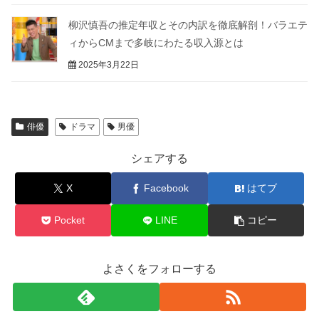
柳沢慎吾の推定年収とその内訳を徹底解剖！バラエテ
ィからCMまで多岐にわたる収入源とは
2025年3月22日
俳優
ドラマ
男優
シェアする
X
Facebook
はてブ
Pocket
LINE
コピー
よさくをフォローする