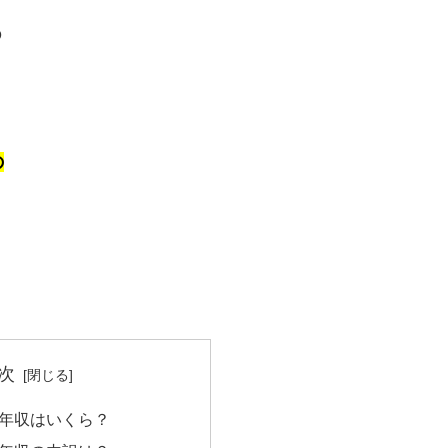
の
の
次
年収はいくら？