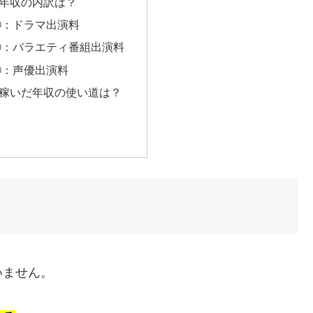
年収の内訳は？
①：ドラマ出演料
②：バラエティ番組出演料
③：声優出演料
稼いだ年収の使い道は？
いません。