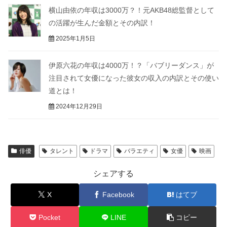
横山由依の年収は3000万？！元AKB48総監督として
の活躍が生んだ金額とその内訳！
2025年1月5日
伊原六花の年収は4000万！？「バブリーダンス」が
注目されて女優になった彼女の収入の内訳とその使い
道とは！
2024年12月29日
俳優
タレント
ドラマ
バラエティ
女優
映画
シェアする
X
Facebook
はてブ
Pocket
LINE
コピー