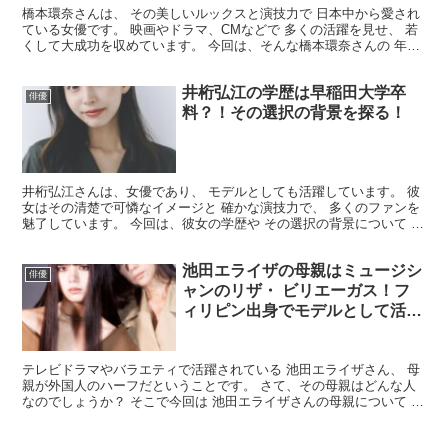
橋本環奈さんは、 その美しいルックスと演技力で 日本中から愛され
ている女優です。 映画やドラマ、CMなどで 多くの活躍を見せ、 若
くして大成功を収めています。 今回は、そんな橋本環奈さんの 年収
についてまとめてみました。 橋本環奈の年収はい...
井桁弘江の学歴は早稲田大学卒
俳優
料？！その選択の背景を探る！
井桁弘江さんは、女優であり、 モデルとしても活躍しています。 彼
女はその清楚で可憐なイメージと 確かな演技力で、 多くのファンを
魅了しています。 今回は、彼女の学歴や その選択の背景について 詳
しく探ってみました。 井桁弘江の学歴は？ 井桁...
池田エライザの母親はミュージシ
俳優
ャンのリザ・ ビリエーガス！フ
ィリピン出身でモデルとして活動
も！
テレビドラマやバラエティで活躍されている 池田エライザさん、 母
親が外国人のハーフだということです。 さて、その母親はどんな人
なのでしょうか？ そこで今回は 池田エライザさんの母親について リ
サーチしてみました。 【参考】 池田エライザはハ...