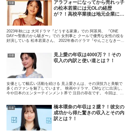
アラフォーになってから売れっ子
俳優
の松本若菜には元OLの経歴
が？！高校卒業後は地元企業に就
職していた！
2023年秋には 大河ドラマ『どうする家康』での 阿茶局、 『ONE
DAY〜聖夜のから騒ぎ〜』での 女刑事と クールで優秀な女性の役を
好演している 松本若菜さん、 2022年春のドラマ『やんごとなき一
族』 での怪演が話題となり、 一躍人気...
見上愛の年収は4000万？！その
俳優
収入の内訳と使い道とは？！
女優として幅広い活動を続ける 見上愛さんは、その演技力と美貌で
多くのファンを魅了しています。 映画やドラマ、CMなどに出演し、
今や日本のエンターテインメント界で 注目の存在です。 今回は、そ
んな見上愛さんの 年収についてまとめてみました...
橋本環奈の年収は２臆？！彼女の
俳優
成功から得た驚きの収入とその内
訳とは？！