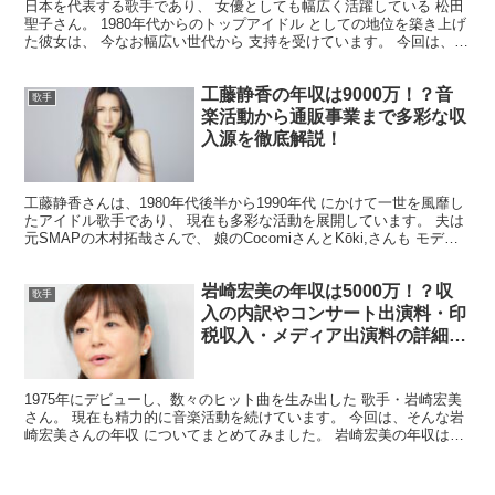
日本を代表する歌手であり、 女優としても幅広く活躍している 松田
聖子さん。 1980年代からのトップアイドル としての地位を築き上げ
た彼女は、 今なお幅広い世代から 支持を受けています。 今回は、そ
んな松田聖子さんの 年収についてまとめてみ...
工藤静香の年収は9000万！？音
歌手
楽活動から通販事業まで多彩な収
入源を徹底解説！
工藤静香さんは、1980年代後半から1990年代 にかけて一世を風靡し
たアイドル歌手であり、 現在も多彩な活動を展開しています。 ​夫は
元SMAPの木村拓哉さんで、 娘のCocomiさんとKōki,さんも モデル
や音楽活動で注目を集めていま...
岩崎宏美の年収は5000万！？収
歌手
入の内訳やコンサート出演料・印
税収入・メディア出演料の詳細を
徹底解説！
​1975年にデビューし、数々のヒット曲を生み出した 歌手・岩崎宏美
さん。 ​現在も精力的に音楽活動を続けています。 今回は、そんな岩
崎宏美さんの年収 についてまとめてみました。 岩崎宏美の年収はい
くら？ 岩崎宏美さんの現在の推定年収は、 ...