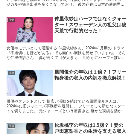
ジカルや舞台出演を多くこなしており、 彼の存在は日本の演劇界で
も非常に重要です。 俳優としてのキャリアが長いた...
仲里依紗はハーフではなくクォー
俳優
ター！スウェーデン人の祖父は破
天荒で行動的だった！
女優やモデルとして活躍する 仲里依紗さん、2024年1月期の ドラマ
『不適切にもほどがある』 でも面白い演技を見せていますね。 そん
な仲里依紗さん、 鼻が高くて目が大きく、 明らかにハーフっぽいお
顔ですね。 そこで今回は 仲里依紗さんはハー...
風間俊介の年収は１億？！フリー
俳優
転身後の収入の内訳を徹底解説！
俳優やタレントとして 幅広い活動を続けている風間俊介さんは、
2024年に旧ジャニーズ事務所を退所し、 フリーとして新たなスター
トを切りました。 元ジャニーズという肩書きと 確かな実績を活か
し、俳優業や司会業、 CM出演などで現在も大活躍中...
松坂桃李の年収は1.5臆？！妻の
俳優
戸田恵梨香との生活を支える収入