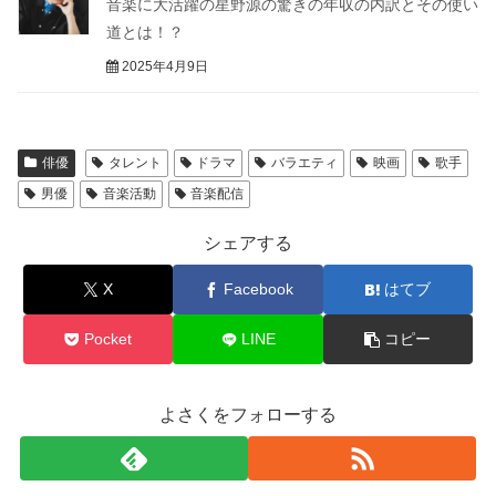
音楽に大活躍の星野源の驚きの年収の内訳とその使い
道とは！？
2025年4月9日
俳優
タレント
ドラマ
バラエティ
映画
歌手
男優
音楽活動
音楽配信
シェアする
X
Facebook
はてブ
Pocket
LINE
コピー
よさくをフォローする