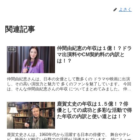
よさく
関連記事
仲間由紀恵の年収は１億！？ドラ
俳優
マ出演料やCM契約料の内訳と
は！？
仲間由紀恵さんは、日本の女優として数多くの ドラマや映画に出演
し、その高い演技力と魅力で 多くのファンを魅了しています。 今回
は、そんな仲間由紀恵さんの年収 についてまとめてみました。 仲間
由紀恵の年収はいくら？ 具体的な年収は公表されてい...
鹿賀丈史の年収は１.５億！？俳
俳優
優としての成功と多彩な活動で得
た年収の内訳と使い道とは！？
鹿賀丈史さんは、1960年代から活躍する日本の俳優で、 舞台やテレ
ビ、映画など幅広い分野での活躍が 評価されています。 特にミュー