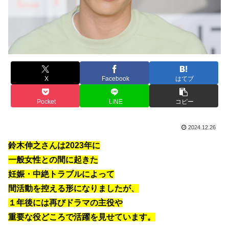
X
Facebook
はてブ
Pocket
LINE
コピー
2024.12.26
鈴木伸之さんは2023年に
一般女性との間に起きた
妊娠・中絶トラブルによって
間活動を控える形になりましたが、
１年後には再びドラマの主役や
重要な役どころで活躍を見せています。