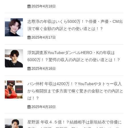
2025年4月18日
志尊淳の年収はいくら5000万！？俳優・声優・CM出
演で稼ぐ金額の内訳とその使い道とは！？
2025年4月17日
浮気調査系YouTuberダンベルHERO・Kの年収は
6000万！？驚愕の収入の内訳とその使い道とは！？
2025年4月16日
バン仲村 年収は4200万！？YouTubeやタトゥー収入
から格闘技まで多方面で稼ぐ驚きの金額とその内訳と
は！？
2025年4月10日
星野源 年収４.５億！？結婚相手は新垣結衣で俳優に