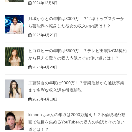
2024年12月6日
月城かなとの年収は3000万！？宝塚トップスターか
ら芸能界へ転身した彼女の収入の内訳は！？
2025年4月21日
ヒコロヒーの年収は6500万！？テレビ出演やCM契約
から見える驚きの収入内訳とその使い道とは！？
2025年4月20日
工藤静香の年収は9000万！？音楽活動から通販事業
まで多彩な収入源を徹底解説！
2025年4月18日
kimonoちゃんの年収は2000万超え！？不倫現場凸動
画で注目を集めるYouTuberの収入の内訳とその使い
道とは！？