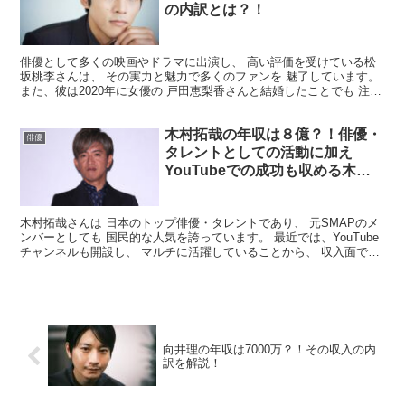
の内訳とは？！
俳優として多くの映画やドラマに出演し、 高い評価を受けている松
坂桃李さんは、 その実力と魅力で多くのファンを 魅了しています。
また、彼は2020年に女優の 戸田恵梨香さんと結婚したことでも 注目
されました。 今回はそんな松坂桃李さんの 年...
木村拓哉の年収は８億？！俳優・
俳優
タレントとしての活動に加え
YouTubeでの成功も収める木村
拓哉の収入とは？！
木村拓哉さんは 日本のトップ俳優・タレントであり、 元SMAPのメ
ンバーとしても 国民的な人気を誇っています。 最近では、YouTube
チャンネルも開設し、 マルチに活躍していることから、 収入面でも
注目が集まっています。 そこで今回は、そ...
向井理の年収は7000万？！その収入の内
訳を解説！