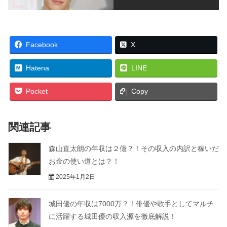
Facebook
X
Hatena
LINE
Pocket
Copy
関連記事
森山直太朗の年収は２億？！その収入の内訳と稼いだ
お金の使い道とは？！
2025年1月2日
城田優の年収は7000万？！俳優や歌手としてマルチ
に活躍する城田優の収入源を徹底解説！