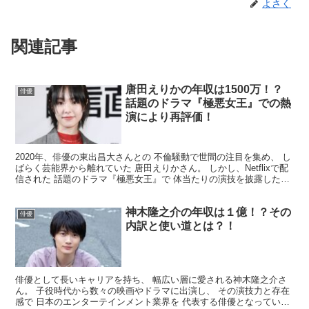
よさく
関連記事
唐田えりかの年収は1500万！？
俳優
話題のドラマ『極悪女王』での熱
演により再評価！
2020年、俳優の東出昌大さんとの 不倫騒動で世間の注目を集め、 し
ばらく芸能界から離れていた 唐田えりかさん。 しかし、Netflixで配
信された 話題のドラマ『極悪女王』で 体当たりの演技を披露したこ
とにより、 その実力が再評価されてい...
神木隆之介の年収は１億！？その
俳優
内訳と使い道とは？！
俳優として長いキャリアを持ち、 幅広い層に愛される神木隆之介さ
ん。 子役時代から数々の映画やドラマに出演し、 その演技力と存在
感で 日本のエンターテインメント業界を 代表する俳優となっていま