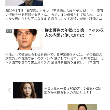
2024年1月期、超話題のドラマ 『不適切にもほどがある!』で、 流石
の演技見せる阿部サダヲさん、 カメレオン俳優として知られ、 コミ
カルな役からシリアスな役まで 自在にこなす演技力が高く評価され
ていますが、 その名前もインパクトがあります...
柳楽優弥の年収は１億！？その収
俳優
入の内訳と使い道とは！？
俳優として確固たる地位を築いている柳楽優弥さんは、 その独自の
演技力と存在感で多くのファンを 魅了しています。 2004年には、カ
ンヌ国際映画祭で史上最年少の 最優秀男優賞を受賞し、日本国内外
で その名が知られる存在となりました。 そんな柳...
土屋太鳳の年収は8000万？女優業やCM
出演から得る収入の内訳とは？！