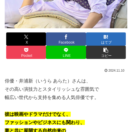
X
Facebook
はてブ
Pocket
LINE
コピー
2024.11.10
俳優・井浦新（いうら あらた）さんは、
その高い演技力とスタイリッシュな雰囲気で
幅広い世代から支持を集める人気俳優です。
彼は映画やドラマだけでなく、
ファッションやビジネスにも関わり、
妻と共に展開する自然由来の