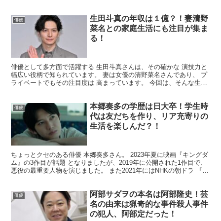
す。 そんな神木さんの年収について、 多くの人が気...
生田斗真の年収は１億？！妻清野
俳優
菜名との家庭生活にも注目が集ま
る！
俳優として多方面で活躍する 生田斗真さんは、その確かな 演技力と
幅広い役柄で知られています。 妻は女優の清野菜名さんであり、 プ
ライベートでもその注目度は 高まっています。 今回は、そんな生田
斗真さんの 年収についてまとめてみました。 生田...
本郷奏多の学歴は日大卒！学生時
俳優
代は友だちを作り、リア充寄りの
生活を楽しんだ？！
ちょっとクセのある俳優 本郷奏多さん。 2023年夏に映画『キングダ
ム』の3作目が話題 となりましたが、2019年に公開された1作目で、
悪役の最重要人物を演じました。 また2021年にはNHKの朝ドラ 『カ
ムカムエヴリバディ』で重要な役を...
阿部サダヲの本名は阿部隆史！芸
俳優
名の由来は猟奇的な事件殺人事件
の犯人、阿部定だった！