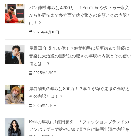
バン仲村 年収は4200万！？YouTubeやタトゥー収入
から格闘技まで多方面で稼ぐ驚きの金額とその内訳と
は！？
2025年4月10日
星野源 年収４.５億！？結婚相手は新垣結衣で俳優に
音楽に大活躍の星野源の驚きの年収の内訳とその使い
道とは！？
2025年4月9日
岸谷蘭丸の年収は800万！？学生が稼ぐ驚きの金額と
その内訳とは！？
2025年4月6日
Kōkiの年収は1億円超え！？ファッションブランドの
アンバサダー契約やCM出演さらに映画出演の内訳を