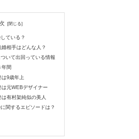
次
婚している？
結婚相手はどんな人？
について出回っている情報
８年間
妻は9歳年上
妻は元WEBデザイナー
妻は有村架純似の美人
婚に関するエピソードは？