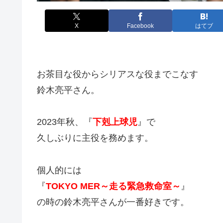
X
Facebook
はてブ
お茶目な役からシリアスな役までこなす
鈴木亮平さん。
2023年秋、『
下剋上球児
』で
久しぶりに主役を務めます。
個人的には
『
TOKYO MER～走る緊急救命室～
』
の時の鈴木亮平さんが一番好きです。