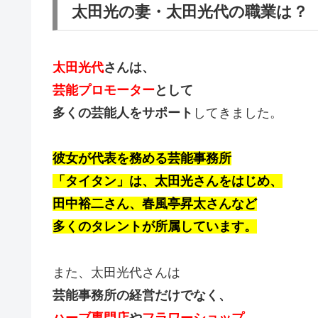
太田光の妻・太田光代の職業は？
太田光代
さんは、
芸能プロモーター
として
多くの芸能人をサポート
してきました。
彼女が代表を務める芸能事務所
「タイタン」は、太田光さんをはじめ、
田中裕二さん、春風亭昇太さんなど
多くのタレントが所属しています。
また、太田光代さんは
芸能事務所の経営だけでなく、
ハーブ専門店
や
フラワーショップ
、