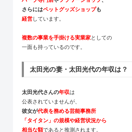
さらには
ペットグッズショップ
も
経営
しています。
複数の事業を手掛ける実業家
としての
一面も持っているのです。
太田光の妻・太田光代の年収は？
太田光代さんの
年収
は
公表されていませんが、
彼女が
代表を務める芸能事務所
「タイタン」の規模や経営状況から
相当な額
であると推測されます。