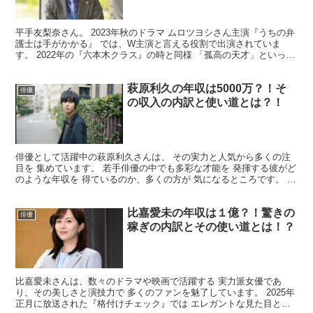
平手友梨奈さん。 2023年秋のドラマ ムロツヨシさん主演『うちの弁
護士は手がかかる』 では、W主演と言える役割で出演されていま
す。 2022年の『六本木クラス』の時と同様 「孤高の天才」といった
人物像。 平手友梨奈さん、こういう役柄 本当...
萩原利久の年収は5000万？！そ
俳優
の収入の内訳と使い道とは？！
俳優として活躍中の萩原利久さんは、 その実力と人気から多くの注
目を 集めています。 若手俳優の中でも多彩な才能を 発揮する彼がど
のような年収を 得ているのか、多くの方が 気になるところです。 そ
こで今回は、萩原利久さんの 年収についてまとめ...
比嘉愛未の年収は１億？！驚きの
俳優
稼ぎの内訳とその使い道とは！？
比嘉愛未さんは、数々のドラマや映画で活躍する 実力派女優であ
り、その美しさと演技力で 多くのファンを魅了しています。 2025年
正月に放送された『格付けチェック』では エレガントな見た目とは