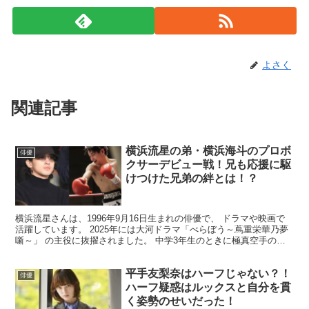
よさく
関連記事
横浜流星の弟・横浜海斗のプロボ
俳優
クサーデビュー戦！兄も応援に駆
けつけた兄弟の絆とは！？
​横浜流星さんは、1996年9月16日生まれの俳優で、 ドラマや映画で
活躍しています。 2025年には大河ドラマ「べらぼう～蔦重栄華乃夢
噺～」 の主役に抜擢されました。 ​中学3年生のときに極真空手の世
界大会で優勝した 経験もあり、その身体...
平手友梨奈はハーフじゃない？！
俳優
ハーフ疑惑はルックスと自分を貫
く姿勢のせいだった！