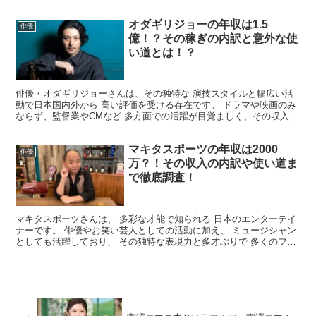
裏腹のポンコツぶりを見せ、 それが逆にお茶目だと、...
オダギリジョーの年収は1.5
俳優
億！？その稼ぎの内訳と意外な使
い道とは！？
俳優・オダギリジョーさんは、その独特な 演技スタイルと幅広い活
動で日本国内外から 高い評価を受ける存在です。 ドラマや映画のみ
ならず、監督業やCMなど 多方面での活躍が目覚ましく、その収入は
どのようなものでしょうか。 そこで今回は、オダギ...
マキタスポーツの年収は2000
俳優
万？！その収入の内訳や使い道ま
で徹底調査！
マキタスポーツさんは、 多彩な才能で知られる 日本のエンターテイ
ナーです。 俳優やお笑い芸人としての活動に加え、 ミュージシャン
としても活躍しており、 その独特な表現力と多才ぶりで 多くのファ
ンを魅了しています。 今回は、そんなマキタスポー...