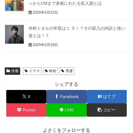
ィからCMまで多岐にわたる収入源とは
2025年3月22日
仲村トオルの年収は１.５！？その収入の内訳と使い
道とは！？
2025年3月19日
俳優
ドラマ
映画
男優
シェアする
X
Facebook
はてブ
Pocket
LINE
コピー
よさくをフォローする