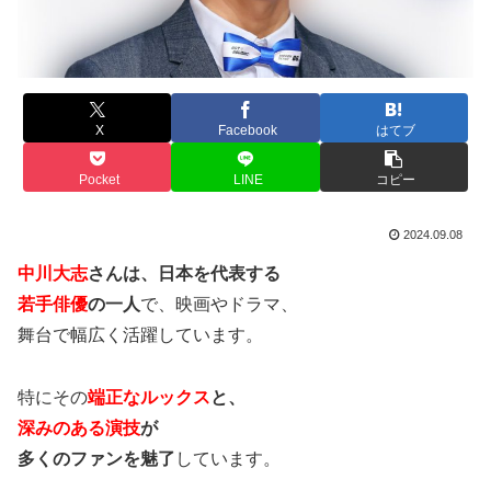
X
Facebook
はてブ
Pocket
LINE
コピー
2024.09.08
中川大志
さんは、日本を代表する
若手俳優
の一人
で、映画やドラマ、
舞台で幅広く活躍しています。
特にその
端正なルックス
と、
深みのある演技
が
多くのファンを魅了
しています。