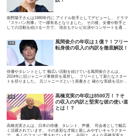
南野陽子さんは1980年代に アイドル歌手としてデビューし、 ドラマ
『スケバン刑事』で一躍有名となりました。 その後、女優や歌手と
しての活動を続ける一方で、 現在もテレビ出演やコンサートを通じ
て 根強いファンに支持されています。 今回は、そ...
風間俊介の年収は１億？！フリー
俳優
転身後の収入の内訳を徹底解説！
俳優やタレントとして 幅広い活動を続けている風間俊介さんは、
2024年に旧ジャニーズ事務所を退所し、 フリーとして新たなスター
トを切りました。 元ジャニーズという肩書きと 確かな実績を活か
し、俳優業や司会業、 CM出演などで現在も大活躍中...
高橋克実の年収は8500万！？そ
俳優
の収入の内訳と堅実な彼の使い道
とは！？
高橋克実さんは、日本の俳優、タレント、声優、 司会者として幅広
く活躍されています。 その多彩な才能と親しみやすいキャラクター
で、 多くのファンに愛されています。 今回は、そんな高橋克実さん