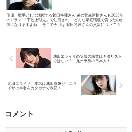
ーも！
俳優、歌手として活躍する菅田将暉さん 弟の菅生新樹さんも2023年
のドラマ 「下剋上球児」で注目され、 どんな家庭環境で育ったのか
気になりますよね。 そこで今回は 菅田将暉さんの父親について リサ
ーチしてみました。 【参考】 菅田将暉の母親...
池田エライザの父親の職業はギタリスト
ではない？！九州出身の日本人！
池田エライザ、本名は池田依來沙！エラ
イザは本名をカタカナで表記！
コメント