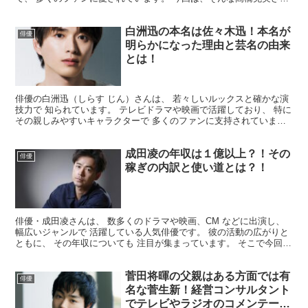
の年収 についてまとめてみました。 高橋克実の年収は...
白洲迅の本名は佐々木迅！本名が
俳優
明らかになった理由と芸名の由来
とは！
俳優の白洲迅（しらす じん）さんは、 若々しいルックスと確かな演
技力で 知られています。 テレビドラマや映画で活躍しており、 特に
その親しみやすいキャラクターで 多くのファンに支持されていま
す。 今回は、そんな白洲迅さんの本名 についてまと...
成田凌の年収は１億以上？！その
俳優
稼ぎの内訳と使い道とは？！
俳優・成田凌さんは、 数多くのドラマや映画、CM などに出演し、
幅広いジャンルで 活躍している人気俳優です。 彼の活動の広がりと
ともに、 その年収についても 注目が集まっています。 そこで今回
は、成田さんの年収 についてまとめてみました。 ...
菅田将暉の父親はある方面では有
俳優
名な菅生新！経営コンサルタント
でテレビやラジオのコメンテータ