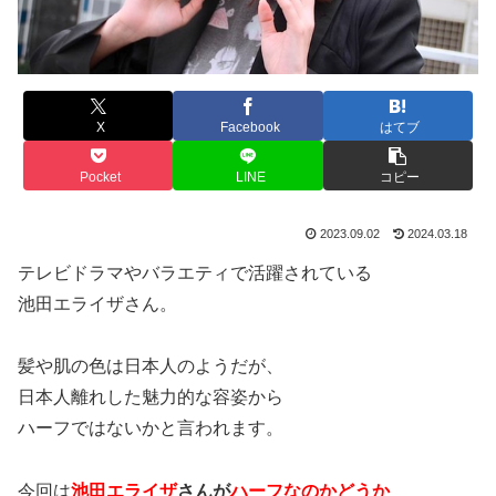
X
Facebook
はてブ
Pocket
LINE
コピー
2023.09.02
2024.03.18
テレビドラマやバラエティで活躍されている
池田エライザさん。
髪や肌の色は日本人のようだが、
日本人離れした魅力的な容姿から
ハーフではないかと言われます。
今回は
池田エライザ
さんが
ハーフなのかどうか