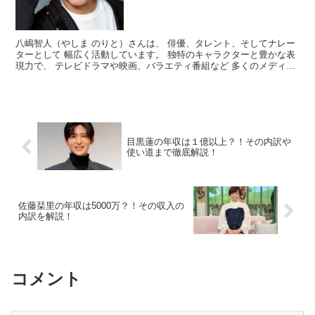
八嶋智人（やしま のりと）さんは、 俳優、タレント、そしてナレー
ターとして 幅広く活動しています。 独特のキャラクターと豊かな表
現力で、 テレビドラマや映画、バラエティ番組など 多くのメディア
で活躍しており、 その明るい性格と巧みなトーク術...
目黒蓮の年収は１億以上？！その内訳や
使い道まで徹底解説！
佐藤栞里の年収は5000万？！その収入の
内訳を解説！
コメント