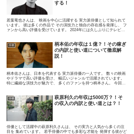
する！
若葉竜也さんは、 映画を中心に活躍する 実力派俳優として知られて
います。 彼は多くの作品で その演技力と独自の存在感を発揮し、 フ
ァンから高い評価を受けています。 2024年には久しぶりにテレビド
ラマ 「アンメット」に出演し、 その卓越した...
柄本佑の年収は１億？！その稼ぎ
俳優
の内訳と使い道について徹底解
説！
柄本佑さんは、日本を代表する 実力派俳優の一人です。 数々の映画
やドラマで高い評価を受け、 幅広いジャンルで活躍されています。
特に繊細な演技力が魅力で、 多くのファンを持つ柄本さん。 今回
は、そんな柄本佑さんの 年収についてまとめてみまし...
萩原利久の年収は5000万？！そ
俳優
の収入の内訳と使い道とは？！
俳優として活躍中の萩原利久さんは、 その実力と人気から多くの注
目を 集めています。 若手俳優の中でも多彩な才能を 発揮する彼がど