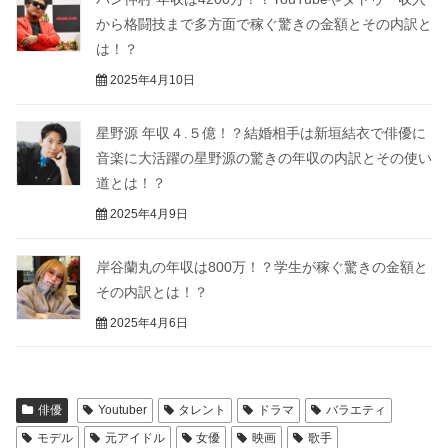
から格闘技まで多方面で稼ぐ驚きの金額とその内訳と
は！？
2025年4月10日
星野源 年収４.５億！？結婚相手は新垣結衣で俳優に
音楽に大活躍の星野源の驚きの年収の内訳とその使い
道とは！？
2025年4月9日
岸谷蘭丸の年収は800万！？学生が稼ぐ驚きの金額と
その内訳とは！？
2025年4月6日
俳優
Youtuber
タレント
ドラマ
バラエティ
モデル
元アイドル
女優
映画
歌手