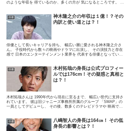
のような年収を 得ているのか、多くの方が 気になるところです。 そ
こで今回は、萩原利久さんの 年収についてまとめ...
神木隆之介の年収は１億！？その
俳優
内訳と使い道とは？！
俳優として長いキャリアを持ち、 幅広い層に愛される神木隆之介さ
ん。 子役時代から数々の映画やドラマに出演し、 その演技力と存在
感で 日本のエンターテインメント業界を 代表する俳優となっていま
す。 そんな神木さんの年収について、 多くの人が気...
木村拓哉の身長は公式プロフィー
俳優
ルでは176cm！その疑惑と真相と
は？！
木村拓哉さんは 1990年代から現在に至るまで、 幅広い世代に支持さ
れています。 彼は旧ジャニーズ事務所所属のグループ 「SMAP」の
一員としてデビューし、 その後、数多くのテレビドラマや 映画で主
役を務めるなど、 多岐にわたる活動で知られ...
八嶋智人の身長は164㎝！ その低
俳優
身長の影響とは？！