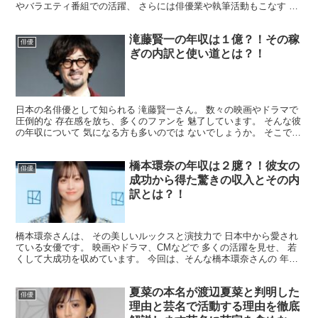
やバラエティ番組での活躍、 さらには俳優業や執筆活動もこなす 多
才な人物です。 今回は、そんな吉村さんの年収 に...
滝藤賢一の年収は１億？！その稼
俳優
ぎの内訳と使い道とは？！
日本の名俳優として知られる 滝藤賢一さん。 数々の映画やドラマで
圧倒的な 存在感を放ち、多くのファンを 魅了しています。 そんな彼
の年収について 気になる方も多いのでは ないでしょうか。 そこで今
回は、滝藤賢一さんの 年収についてまとめてみ...
橋本環奈の年収は２臆？！彼女の
俳優
成功から得た驚きの収入とその内
訳とは？！
橋本環奈さんは、 その美しいルックスと演技力で 日本中から愛され
ている女優です。 映画やドラマ、CMなどで 多くの活躍を見せ、 若
くして大成功を収めています。 今回は、そんな橋本環奈さんの 年収
についてまとめてみました。 橋本環奈の年収はい...
夏菜の本名が渡辺夏菜と判明した
俳優
理由と芸名で活動する理由を徹底