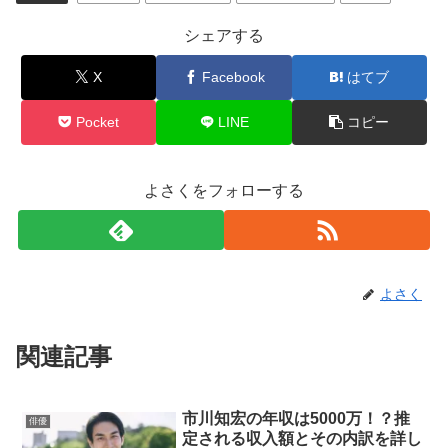
シェアする
X
Facebook
はてブ
Pocket
LINE
コピー
よさくをフォローする
よさく
関連記事
市川知宏の年収は5000万！？推
俳優
定される収入額とその内訳を詳し