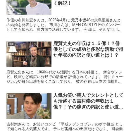
く解説！
俳優の市川知宏さんは、2025年4月に 元乃木坂46の永島聖羅さんと
の結婚を発表しました。 ​市川さんは、MEN ON STYLEのメンバー
としても知られ、多方面で活躍しています。 今回は、そんな​市川知
宏さんの年収 についてまとめてみま...
鹿賀丈史の年収は１.５億！？俳
俳優
優としての成功と多彩な活動で得
た年収の内訳と使い道とは！？
鹿賀丈史さんは、1960年代から活躍する日本の俳優で、 舞台やテレ
ビ、映画など幅広い分野での活躍が 評価されています。 特にミュー
ジカルや舞台出演を多くこなしており、 彼の存在は日本の演劇界で
も非常に重要です。 俳優としてのキャリアが長いた...
人気お笑い芸人でタレントとして
俳優
も活躍する吉村崇の年収は１
億？！その稼ぎの内訳と使い道と
は？！
吉村崇さんは、お笑いコンビ 「平成ノブシコブシ」のボケ担当 とし
て知られる人気芸人です。 テレビ番組への出演だけでなく、 司会業