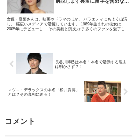
解説します芸名に苗字を含めない
理由とは？
女優・夏菜さんは、映画やドラマのほか、 バラエティにもよく出演
し、 幅広いメディアで活躍しています。 1989年生まれの彼女は、
2005年にデビューし、 その美貌と演技力で 多くのファンを魅了して
きました。 夏菜さんは特にNHKの連続テレ...
長谷川博己は本名！本名で活動する理由
は明かさず？！
マツコ・デラックスの本名「松井貴博」
とは？その真相に迫る！
コメント