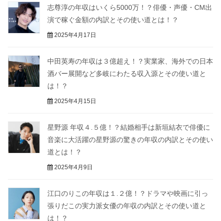
志尊淳の年収はいくら5000万！？俳優・声優・CM出
演で稼ぐ金額の内訳とその使い道とは！？
2025年4月17日
中田英寿の年収は３億超え！？実業家、海外での日本
酒バー展開など多岐にわたる収入源とその使い道と
は！？
2025年4月15日
星野源 年収４.５億！？結婚相手は新垣結衣で俳優に
音楽に大活躍の星野源の驚きの年収の内訳とその使い
道とは！？
2025年4月9日
江口のりこの年収は１.２億！？ドラマや映画に引っ
張りだこの実力派女優の年収の内訳とその使い道と
は！？