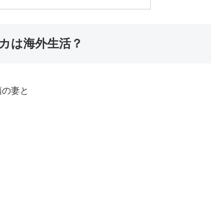
カは海外生活？
籍の妻と
。
、