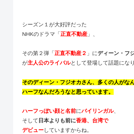
シーズン１が大好評だった
NHKのドラマ「
正直不動産
」、
その第２弾「
正直不動産２
」に
ディーン・フ
が
主人公のライバル
として登場して話題にな
そのディーン・フジオカさん、
多くの人がな
ハーフなんだろうなと思っています。
ハーフっぽい顔と名前
に
バイリンガル
、
そして
日本よりも前に
香港、台湾で
デビュー
していますからね。