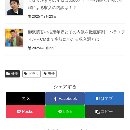
えなりかずきの年収は3000万！？子役時代からの活
躍による収入の内訳は！？
2025年3月23日
柳沢慎吾の推定年収とその内訳を徹底解剖！バラエテ
ィからCMまで多岐にわたる収入源とは
2025年3月22日
俳優
ドラマ
男優
シェアする
X
Facebook
はてブ
Pocket
LINE
コピー