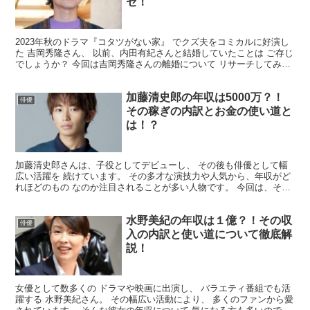
セ！
2023年秋のドラマ『コタツがない家』 でクズ夫をコミカルに好演し
た 吉岡秀隆さん、 以前、内田有紀さんと結婚していたことは ご存じ
でしょうか？ 今回は吉岡秀隆さんの離婚について リサーチしてみま
す。 吉岡秀隆には離婚歴がある？ 『コタツが...
加藤清史郎の年収は5000万？！
俳優
その稼ぎの内訳とお金の使い道と
は！？
加藤清史郎さんは、子役としてデビューし、 その後も俳優として幅
広い活躍を 続けています。 その多才な演技力や人気から、年収がど
れほどのもの なのか注目されることが多い人物です。 今回は、そん
な加藤清史郎さんの年収 についてまとめてみました。...
水野美紀の年収は１億？！その収
俳優
入の内訳と使い道について徹底解
説！
女優として数多くの ドラマや映画に出演し、 バラエティ番組でも活
躍する 水野美紀さん。 その幅広い活動により、 多くのファンから愛