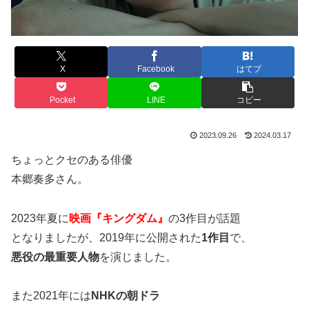
X
Facebook
はてブ
Pocket
LINE
コピー
2023.09.26
2024.03.17
ちょっとクセのある俳優
本郷奏多さん。
2023年夏に
映画『キングダム』
の3作目が話題
となりましたが、2019年に公開された
1作目
で、
悪役の最重要人物
を演じました。
また2021年には
NHKの朝ドラ