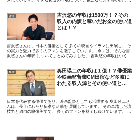
されています。 そんな彼女の年収について 気になる方も多いのでは
ないでしょうか。 そこで今回は、水野美紀さん...
吉沢悠の年収は1500万！？その
俳優
収入の内訳と稼いだお金の使い道
とは！？
吉沢悠さんは、日本の俳優として 多くの映画やドラマに出演し、 そ
の実力と魅力で多くのファンを魅了しています。 今回は、そんな吉
沢悠さんの年収 についてまとめてみました。 吉沢悠の年収はいく
ら？ 彼の年収については公表されていませんが、 一般...
奥田瑛二の年収は１億！？俳優業
俳優
や映画監督業CM出演など多岐に
わたる収入源とその使い道と
は！？
日本を代表する俳優であり、映画監督としても活躍する 奥田瑛二さ
んは、長年にわたり多彩な活動を 展開しています。 その卓越した演
技力と独自の映像美学で、 多くのファンを魅了し続けています。 今
回は、そんな奥田瑛二さんの年収 についてまとめてみ...