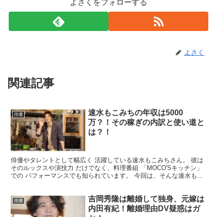
よさくをフォローする
よさく
関連記事
速水もこみちの年収は5000
俳優
万？！その稼ぎの内訳と使い道と
は？！
俳優やタレントとして幅広く 活躍している速水もこみちさん。 彼は
そのルックスや演技力 だけでなく、料理番組 「MOCO'Sキッチン」
での パフォーマンスでも知られています。 今回は、そんな速水もこ
みちさんの 年収についてまとめてみました。 ...
吉岡秀隆は離婚して独身、元嫁は
俳優
内田有紀！離婚理由DV疑惑はガ