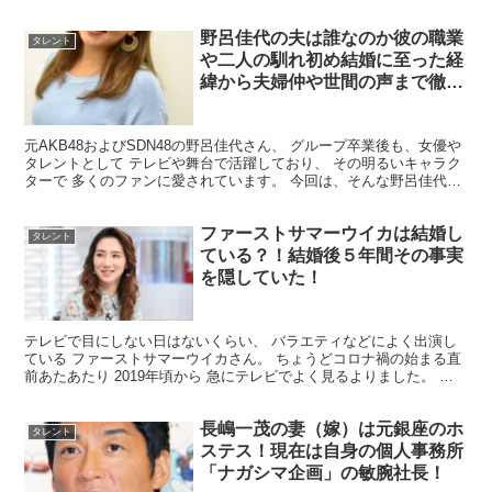
ト として多方面で活動されています。 今回は...
野呂佳代の夫は誰なのか彼の職業
タレント
や二人の馴れ初め結婚に至った経
緯から夫婦仲や世間の声まで徹底
解説
元AKB48およびSDN48の野呂佳代さん、 グループ卒業後も、女優や
タレントとして テレビや舞台で活躍しており、 その明るいキャラク
ターで 多くのファンに愛されています。 今回は、そんな野呂佳代さ
んの夫 についてまとめてみました。 野呂佳...
ファーストサマーウイカは結婚し
タレント
ている？！結婚後５年間その事実
を隠していた！
テレビで目にしない日はないくらい、 バラエティなどによく出演し
ている ファーストサマーウイカさん。 ちょうどコロナ禍の始まる直
前あたあたり 2019年頃から 急にテレビでよく見るよりました。 じ
ゃべり方から、お笑い芸人なのか？ しかし元アイ...
長嶋一茂の妻（嫁）は元銀座のホ
タレント
ステス！現在は自身の個人事務所
「ナガシマ企画」の敏腕社長！