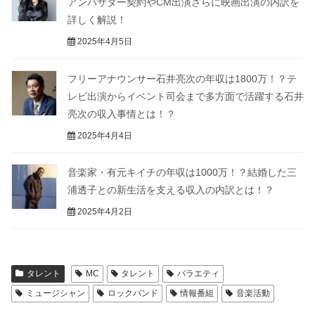
アンバサダー契約やCM出演さらに映画出演の内訳を
詳しく解説！
2025年4月5日
フリーアナウンサー石井亮次の年収は1800万！？テ
レビ出演からイベント司会まで多方面で活躍する石井
亮次の収入事情とは！？
2025年4月4日
音楽家・有元キイチの年収は1000万！？結婚した三
浦透子との新生活を支える収入の内訳とは！？
2025年4月2日
タレント
MC
タレント
バラエティ
ミュージシャン
ロックバンド
情報番組
音楽活動