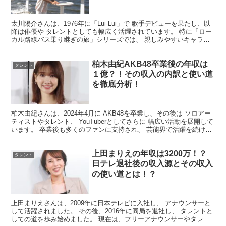
は！？
太川陽介さんは、1976年に「Lui-Lui」で 歌手デビューを果たし、以
降は俳優や タレントとしても幅広く活躍されています。 特に「ロー
カル路線バス乗り継ぎの旅」シリーズでは、 親しみやすいキャラク
ターと 確かな旅のスキルで人気を集めてい...
柏木由紀AKB48卒業後の年収は
タレント
１億？！その収入の内訳と使い道
を徹底分析！
柏木由紀さんは、2024年4月に AKB48を卒業し、その後は ソロアー
ティストやタレント、 YouTuberとしてさらに 幅広い活動を展開して
います。 卒業後も多くのファンに支持され、 芸能界で活躍を続ける
彼女の年収は どの程度になるので...
上田まりえの年収は3200万！？
タレント
日テレ退社後の収入源とその収入
の使い道とは！？
上田まりえさんは、2009年に日本テレビに入社し、 アナウンサーと
して活躍されました。 その後、2016年に同局を退社し、 タレントと
しての道を歩み始めました。 現在は、フリーアナウンサーやタレン