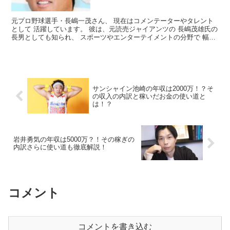
元プロ野球選手・長嶋一茂さん、 現在はコメンテーターやタレント
として 活躍しています。 彼は、元読売ジャイアンツの 長嶋茂雄氏の
長男としても知られ、 スポーツやエンターテイメントの分野で 幅広
く活動しています。 今回は、そんな長嶋一茂さんの...
サンシャイン池崎の年収は2000万！？そ
の収入の内訳と稼いだお金の使い道と
は！？
岩井勇気の年収は5000万？！その稼ぎの
内訳さらに使い道も徹底解説！
コメント
コメントを書き込む