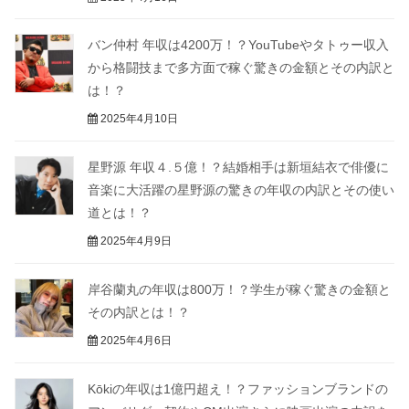
バン仲村 年収は4200万！？YouTubeやタトゥー収入
から格闘技まで多方面で稼ぐ驚きの金額とその内訳と
は！？
2025年4月10日
星野源 年収４.５億！？結婚相手は新垣結衣で俳優に
音楽に大活躍の星野源の驚きの年収の内訳とその使い
道とは！？
2025年4月9日
岸谷蘭丸の年収は800万！？学生が稼ぐ驚きの金額と
その内訳とは！？
2025年4月6日
Kōkiの年収は1億円超え！？ファッションブランドの