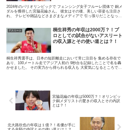
2024年のパリオリンピックで フェンシング女子フルーレ団体で 銅メ
ダルを獲得した宮脇花綸さん。 彼女はその後、美しい容姿も注目さ
れ、 テレビや雑誌などさまざまなメディアで 引っ張りだことなって
います。 今回は、そんな宮脇花綸さんの 年収に...
桐生祥秀の年収は2000万？！プ
アスリート
ロとしての試合がないアスリート
の収入源とその使い道とは？！
桐生祥秀選手は、日本の短距離走において常に注目を 集める存在で
あり、100メートル走でアジア人初の 9秒台を記録したことで名を轟
かせました。 その実力から得られる収入も 大変気になるところで
す。 今回は、そんな桐生祥秀さんの年収 についてま...
宮脇花綸の年収は5000万？！オリンピッ
ク銅メダリストの驚きの収入とその内訳
とは？！
北大路欣也の年収は１億？！名優が手に
する金額の内訳とその使い道とは！？