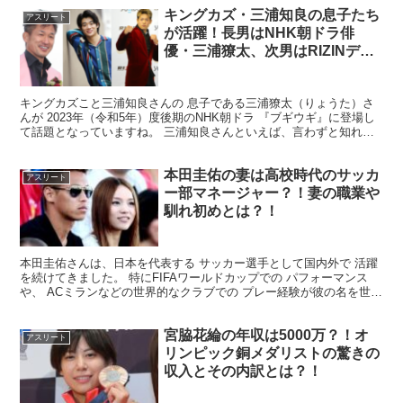
キングカズ・三浦知良の息子たち
アスリート
が活躍！長男はNHK朝ドラ俳
優・三浦獠太、次男はRIZINデビ
ュー戦TKO勝利の格闘家・三浦孝
太！
キングカズこと三浦知良さんの 息子である三浦獠太（りょうた）さ
んが 2023年（令和5年）度後期のNHK朝ドラ 『ブギウギ』に登場し
て話題となっていますね。 三浦知良さんといえば、言わずと知れた
日本サッカー界のレジェンドです。 50歳を超...
本田圭佑の妻は高校時代のサッカ
アスリート
ー部マネージャー？！妻の職業や
馴れ初めとは？！
本田圭佑さんは、日本を代表する サッカー選手として国内外で 活躍
を続けてきました。 特にFIFAワールドカップでの パフォーマンス
や、 ACミランなどの世界的なクラブでの プレー経験が彼の名を世界
に広めました。 選手としてだけでなく、 指導...
宮脇花綸の年収は5000万？！オ
アスリート
リンピック銅メダリストの驚きの
収入とその内訳とは？！