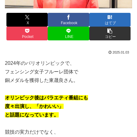
X
Facebook
はてブ
Pocket
LINE
コピー
2025.01.03
2024年のパリオリンピックで、
フェンシング女子フルーレ団体で
銅メダルを獲得した東晟良さん。
オリンピック後はバラエティ番組にも
度々出演し、「かわいい」
と話題になっています。
競技の実力だけでなく、