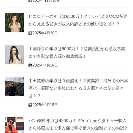
2024年11月10日
ヒコロヒーの年収は6500万！？テレビ出演やCM契約
から見える驚きの収入内訳とその使い道とは！？
2025年4月20日
工藤静香の年収は9000万！？音楽活動から通販事業
まで多彩な収入源を徹底解説！
2025年4月18日
中田英寿の年収は３億超え！？実業家、海外での日本
酒バー展開など多岐にわたる収入源とその使い道と
は！？
2025年4月15日
バン仲村 年収は4200万！？YouTubeやタトゥー収入
から格闘技まで多方面で稼ぐ驚きの金額とその内訳と