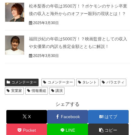
松本梨香の年収は3500万！？ポケモンのサトシ卒業
後の収入と海外からのオファー殺到の現状とは！？
2025年3月30日
福田沙紀の年収は5000万！？映画監督としての収入
や女優業の内訳も推定金額とともに解説！
2025年3月30日
コメンテーター
コメンテーター
タレント
バラエティ
実業家
情報番組
講演
シェアする
X
Facebook
はてブ
Pocket
LINE
コピー