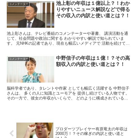
池上彰の年収は１億以上？！わか
コメンテーター
りやすいニュース解説などで得る
その収入の内訳と使い道とは？！
池上彰さんは、テレビ番組のコメンテーターや著書、 講演活動を通
じて、社会問題や政治に関する わかりやすい解説で知られていま
す。 元NHKの記者であり、現在も幅広いメディアで 活動を続けてい
る彼の年収は、 多くの人が興味を持つ話題の一つです。...
中野信子の年収は１億！？その高
コメンテーター
額収入の内訳と使い道とは？！
脳科学者であり、タレントや作家 としても幅広く活躍する 中野信子
さんは、 多くの人に知識とユーモアを 提供し続けている人物です。
その一方で、彼女の年収がいくらで、 どのように構成されているの
か、 関心を寄せる人も少なくありません。 そこで...
プロダーツプレイヤー有原竜太の年収は
2000万！？その稼ぎの内訳と使い道と