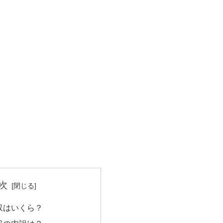
次
収はいくら？