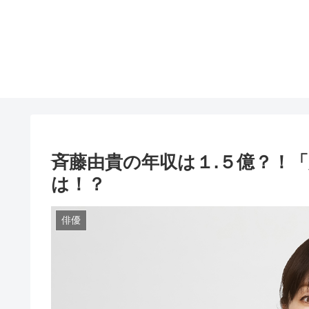
斉藤由貴の年収は１.５億？！
は！？
俳優