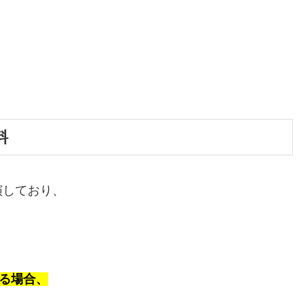
料
演しており、
円
る場合、