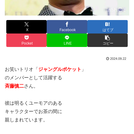
X
Facebook
はてブ
Pocket
LINE
コピー
2024.09.22
お笑いトリオ「
ジャングルポケット
」
のメンバーとして活躍する
斉藤慎二
さん。
彼は明るくユーモアのある
キャラクターでお茶の間に
親しまれています。