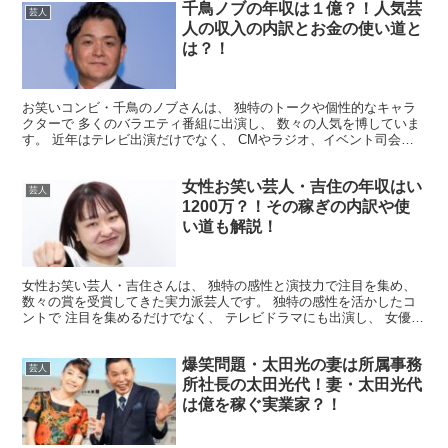
千鳥ノブの年収は１億？！人気芸
芸人
人の収入の内訳とお金の使い道と
は？！
お笑いコンビ・千鳥のノブさんは、 独特のトークや個性的なキャラ
クターで 多くのバラエティ番組に出演し、 数々の人気を博していま
す。 近年はテレビ出演だけでなく、 CMやラジオ、イベント司会な
ど 多岐にわたる活動を行っており、 その収入にも注...
女性お笑い芸人・吉住の年収はい
芸人
1200万？！その稼ぎの内訳や使
い道も解説！
女性お笑い芸人・吉住さんは、 独特の感性と演技力で注目を集め、
数々の賞を受賞してきた実力派芸人です。 独特の感性を活かしたコ
ントで 注目を集めるだけでなく、 テレビドラマにも出演し、 女優と
しても演技力が高く評価されています。 今回は、そ...
爆笑問題・太田光の妻は所属事務
芸人
所社長の太田光代！妻・太田光代
は億を稼ぐ実業家？！