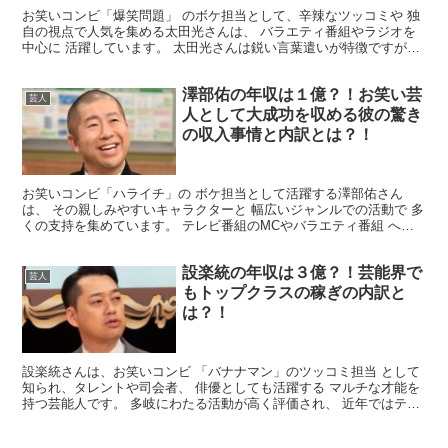
お笑いコンビ「爆笑問題」 のボケ担当として、辛辣なツッコミや 独
自の視点で人気を集める太田光さんは、 バラエティ番組やラジオを
中心に 活躍しています。 太田光さんは鋭い言葉遣いが特徴ですが、
愛妻家としても知られています。 今回がそんな太田...
澤部佑の年収は１億？！お笑い芸
芸人
人として大成功を収める彼の驚き
の収入事情と内訳とは？！
お笑いコンビ「ハライチ」の ボケ担当として活躍する澤部佑さん
は、 その親しみやすいキャラクターと 幅広いジャンルでの活動で 多
くの支持を集めています。 テレビ番組のMCやバラエティ番組 への
出演に加え、俳優やCM出演など 多岐にわたる分野で...
設楽統の年収は３億？！芸能界で
芸人
もトップクラスの稼ぎの内訳と
は？！
設楽統さんは、お笑いコンビ 「バナナマン」のツッコミ担当 として
知られ、タレントや司会者、 俳優としても活躍する マルチな才能を
持つ芸能人です。 多岐にわたる活動が高く評価され、 近年ではテレ
ビ番組やCMなどで 引っ張りだこな存在となってい...