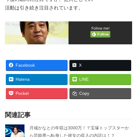
活動は引き続き注目されています。
Follow me!
Facebook
X
Hatena
LINE
Pocket
Copy
関連記事
月城かなとの年収は3000万！？宝塚トップスターか
ら芸能界へ転身した彼女の収入の内訳は！？