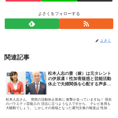
よさくをフォローする
よさく
関連記事
松本人志の妻（嫁）は元タレント
芸人
の伊原凛！性加害疑惑と芸能活動
休止で夫婦関係を心配する声多
数！
松本人志さん、 突然の活動休止発表に 衝撃が走っていますね！ 現在
のバラエティ芸能人の 頂点に立つような人ですから、 テレビ各局も
大騒動でしょう。 しかしその発端となった週刊文春の報道は 性加
害、そこまでいかなくても 少なくとも女性スキャン...