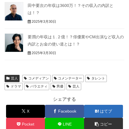
田中要次の年収は3600万！？その収入の内訳と
は！？
2025年3月30日
要潤の年収は１.２億！？俳優業やCM出演など収入の
内訳とお金の使い道とは！？
2025年3月30日
芸人
コメディアン
コメンテーター
タレント
ドラマ
バラエティ
男優
芸人
シェアする
X
Facebook
はてブ
Pocket
LINE
コピー