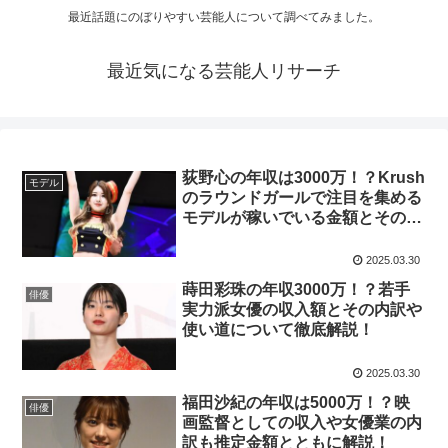
最近話題にのぼりやすい芸能人について調べてみました。
最近気になる芸能人リサーチ
荻野心の年収は3000万！？Krush
モデル
のラウンドガールで注目を集める
モデルが稼いでいる金額とその内
訳に迫る！
2025.03.30
蒔田彩珠の年収3000万！？若手
俳優
実力派女優の収入額とその内訳や
使い道について徹底解説！
2025.03.30
福田沙紀の年収は5000万！？映
俳優
画監督としての収入や女優業の内
訳も推定金額とともに解説！