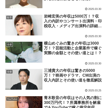
2025.03.30
岩崎宏美の年収は5000万！？収
歌手
入の内訳やコンサート出演料・印
税収入・メディア出演料の詳細を
徹底解説！
2025.03.30
横山めぐみの驚きの年収は3000
俳優
万！？芸能活動と企業案件で稼ぐ
実際の金額とその使い道とは！？
2025.03.30
三浦貴大の年収は驚きの5000
俳優
万！？映画やドラマ、CM出演の
収入内訳とその使い道を徹底解説
2025.03.25
青木歌音の年収はその人気の割に
YouTuber
300万円代！？所属事務所を解雇
でもYouTubeで稼ぐ推定年収と