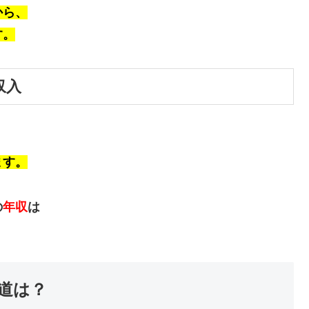
から、
す。
収入
ます。
の
年収
は
道は？