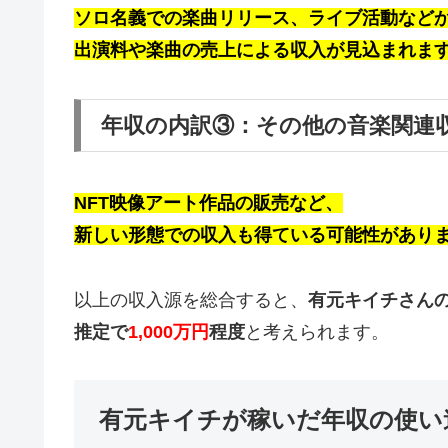
ソロ名義での楽曲リリース、ライブ活動など
出演料や楽曲の売上による収入が見込まれま
年収の内訳③：その他の音楽関連
NFT映像アート作品の販売など、
新しい形態での収入も得ている可能性があり
以上の収入源を総合すると、
有元キイチさん
推定で
1,000万円
程度
と考えられます。
有元キイチが稼いだ年収の使い