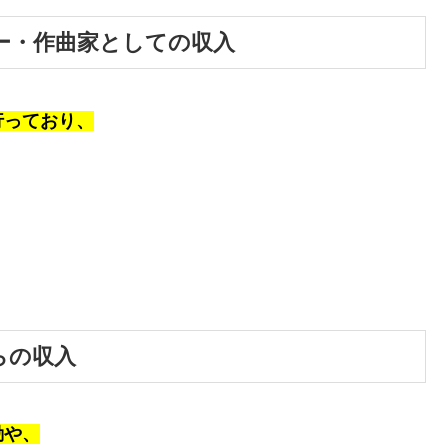
ー・作曲家としての収入
行っており、
らの収入
動や、