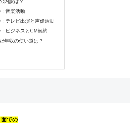
の内訳は？
①：音楽活動
②：テレビ出演と声優活動
：ビジネスとCM契約
だ年収の使い道は？
方面での