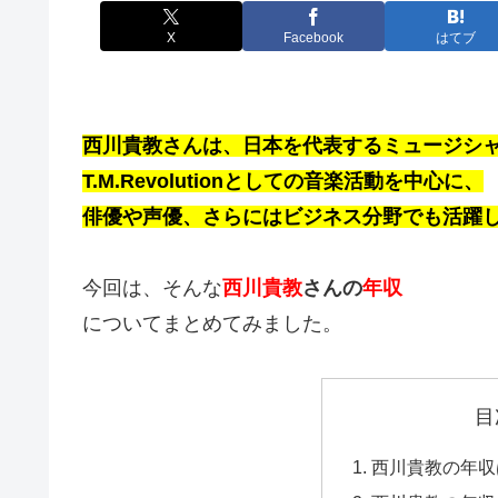
X
Facebook
はてブ
西川貴教さんは、日本を
代表するミュージシ
T.M.Revolutionとしての音楽活動
を中心に、
俳優や声優、さらには
ビジネス分野でも活躍
今回は、そんな
西川貴教
さんの
年収
についてまとめてみました。
目
西川貴教の年収