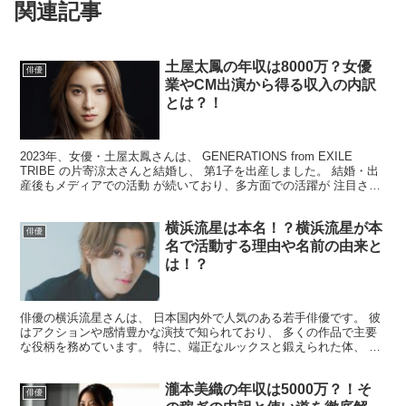
関連記事
土屋太鳳の年収は8000万？女優
俳優
業やCM出演から得る収入の内訳
とは？！
2023年、女優・土屋太鳳さんは、 GENERATIONS from EXILE
TRIBE の片寄涼太さんと結婚し、 第1子を出産しました。 結婚・出
産後もメディアでの活動 が続いており、多方面での活躍が 注目され
ています。 そんな土屋さ...
横浜流星は本名！？横浜流星が本
俳優
名で活動する理由や名前の由来と
は！？
俳優の横浜流星さんは、 日本国内外で人気のある若手俳優です。 彼
はアクションや感情豊かな演技で知られており、 多くの作品で主要
な役柄を務めています。 特に、端正なルックスと鍛えられた体、 そ
して独特な名前が話題となっています。 そこで今回は...
瀧本美織の年収は5000万？！そ
俳優