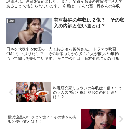
評価され、注目を集めました。 また、父親が名優の佐藤浩市さんで
あること でも知られています。 今回は、そんな寛一郎さんの年収 に
ついてまとめてみました。 寛一郎の年収はいくら？ ...
有村架純の年収は２億？！その収
俳優
入の内訳と使い道とは？
日本を代表する女優の一人である 有村架純さん。 ドラマや映画、
CMに引っ張りだこで、 その活躍ぶりから多くの人が彼女の 年収に
ついて関心を寄せています。 そこで今回は、有村架純さんの 年収に
ついてまとめてみました。 有村架純の年収はいくら？...
料理研究家リュウジの年収は１億！？そ
の収入の内訳と稼いだお金の使い道と
は！？
横浜流星の年収は２億？！その稼ぎの内
訳と使い道とは？！