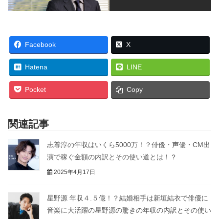
Facebook
X
Hatena
LINE
Pocket
Copy
関連記事
志尊淳の年収はいくら5000万！？俳優・声優・CM出
演で稼ぐ金額の内訳とその使い道とは！？
2025年4月17日
星野源 年収４.５億！？結婚相手は新垣結衣で俳優に
音楽に大活躍の星野源の驚きの年収の内訳とその使い