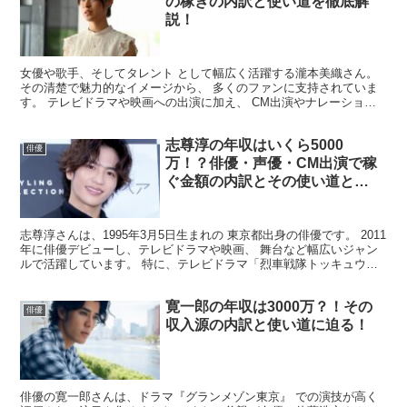
の稼ぎの内訳と使い道を徹底解
説！
女優や歌手、そしてタレント として幅広く活躍する瀧本美織さん。
その清楚で魅力的なイメージから、 多くのファンに支持されていま
す。 テレビドラマや映画への出演に加え、 CM出演やナレーション
など 活動の幅が広いため、 彼女の年収について気に...
志尊淳の年収はいくら5000
俳優
万！？俳優・声優・CM出演で稼
ぐ金額の内訳とその使い道と
は！？
志尊淳さんは、1995年3月5日生まれの 東京都出身の俳優です。 ​2011
年に俳優デビューし、テレビドラマや映画、 舞台など幅広いジャン
ルで活躍しています。 ​特に、テレビドラマ「烈車戦隊トッキュウジ
ャー」や 「女子的生活」などで注目を集...
寛一郎の年収は3000万？！その
俳優
収入源の内訳と使い道に迫る！
俳優の寛一郎さんは、ドラマ『グランメゾン東京』 での演技が高く