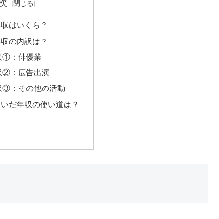
次
年収はいくら？
年収の内訳は？
訳①：俳優業
訳②：広告出演
訳③：その他の活動
稼いだ年収の使い道は？