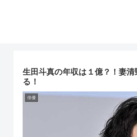
生田斗真の年収は１億？！妻清
る！
俳優