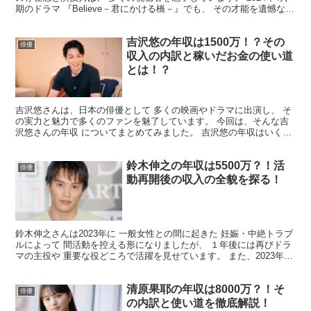
期のドラマ 『Believe－君にかける橋－』でも、 その才能を遺憾なく
発揮し、大きな話題となりました。 今...
吉沢悠の年収は1500万！？その
俳優
収入の内訳と稼いだお金の使い道
とは！？
吉沢悠さんは、日本の俳優として 多くの映画やドラマに出演し、 そ
の実力と魅力で多くのファンを魅了しています。 今回は、そんな吉
沢悠さんの年収 についてまとめてみました。 吉沢悠の年収はいく
ら？ 彼の年収については公表されていませんが、 一般...
鈴木伸之の年収は5500万？！活
俳優
動再開後の収入の全貌を探る！
鈴木伸之さんは2023年に 一般女性との間に起きた 妊娠・中絶トラブ
ルによって 間活動を控える形になりましたが、 １年後には再びドラ
マの主役や 重要な役どころで活躍を見せています。 また、2023年12
月には長年所属 していた劇団EXILE...
清原果耶の年収は8000万？！そ
俳優
の内訳と使い道を徹底解説！