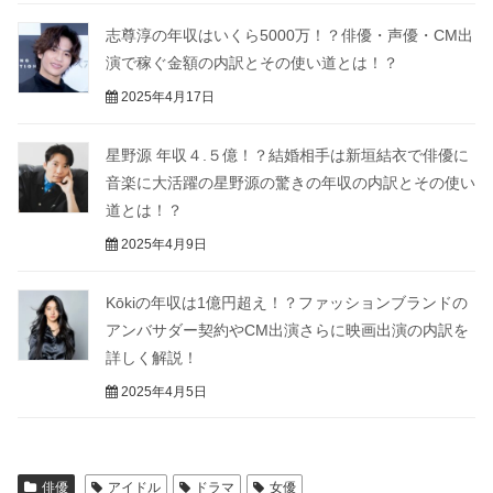
志尊淳の年収はいくら5000万！？俳優・声優・CM出
演で稼ぐ金額の内訳とその使い道とは！？
2025年4月17日
星野源 年収４.５億！？結婚相手は新垣結衣で俳優に
音楽に大活躍の星野源の驚きの年収の内訳とその使い
道とは！？
2025年4月9日
Kōkiの年収は1億円超え！？ファッションブランドの
アンバサダー契約やCM出演さらに映画出演の内訳を
詳しく解説！
2025年4月5日
俳優
アイドル
ドラマ
女優