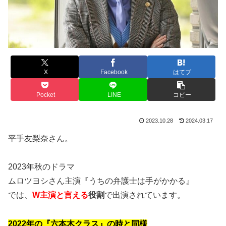
X
Facebook
はてブ
Pocket
LINE
コピー
2023.10.28
2024.03.17
平手友梨奈さん。
2023年秋のドラマ
ムロツヨシさん主演『うちの弁護士は手がかかる』
では、
W主演と言える
役割
で出演されています。
2022年の『六本木クラス』の時と同様