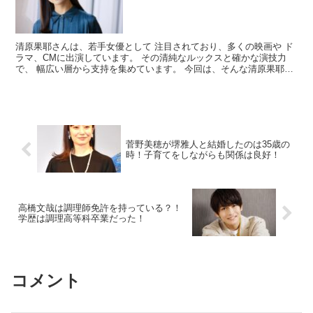
清原果耶さんは、若手女優として 注目されており、多くの映画や ド
ラマ、CMに出演しています。 その清純なルックスと確かな演技力
で、 幅広い層から支持を集めています。 今回は、そんな清原果耶さ
んの 年収についてまとめてみました。 清原果耶の年...
菅野美穂が堺雅人と結婚したのは35歳の
時！子育てをしながらも関係は良好！
高橋文哉は調理師免許を持っている？！
学歴は調理高等科卒業だった！
コメント