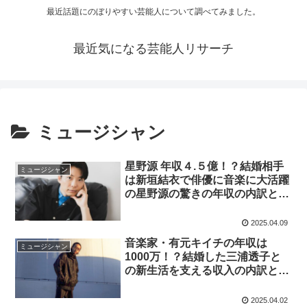
最近話題にのぼりやすい芸能人について調べてみました。
最近気になる芸能人リサーチ
ミュージシャン
星野源 年収４.５億！？結婚相手
ミュージシャン
は新垣結衣で俳優に音楽に大活躍
の星野源の驚きの年収の内訳とそ
の使い道とは！？
2025.04.09
音楽家・有元キイチの年収は
ミュージシャン
1000万！？結婚した三浦透子と
の新生活を支える収入の内訳と
は！？
2025.04.02