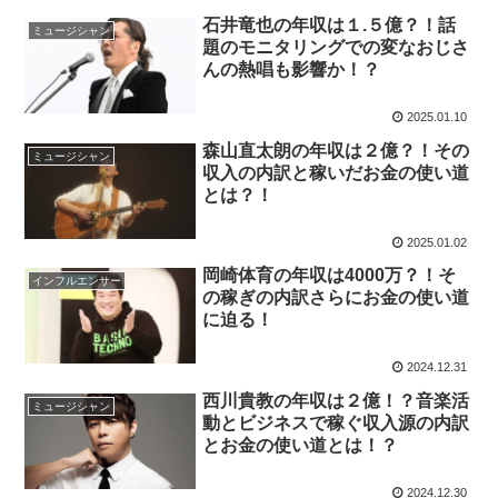
石井竜也の年収は１.５億？！話
ミュージシャン
題のモニタリングでの変なおじさ
んの熱唱も影響か！？
2025.01.10
森山直太朗の年収は２億？！その
ミュージシャン
収入の内訳と稼いだお金の使い道
とは？！
2025.01.02
岡崎体育の年収は4000万？！そ
インフルエンサー
の稼ぎの内訳さらにお金の使い道
に迫る！
2024.12.31
西川貴教の年収は２億！？音楽活
ミュージシャン
動とビジネスで稼ぐ収入源の内訳
とお金の使い道とは！？
2024.12.30