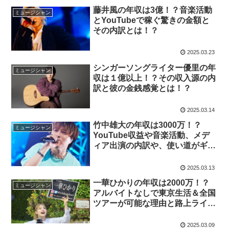
藤井風の年収は3億！？音楽活動
ミュージシャン
とYouTubeで稼ぐ驚きの金額と
その内訳とは！？
2025.03.23
シンガーソングライター優里の年
ミュージシャン
収は１億以上！？その収入源の内
訳と彼の金銭感覚とは！？
2025.03.14
竹中雄大の年収は3000万！？
ミュージシャン
YouTube収益や音楽活動、メデ
ィア出演の内訳や、使い道がギャ
ンブルの真相とは！？
2025.03.13
一華ひかりの年収は2000万！？
ミュージシャン
アルバイトなしで東京生活＆全国
ツアーが可能な理由と路上ライブ
収入の実態とは！？
2025.03.09