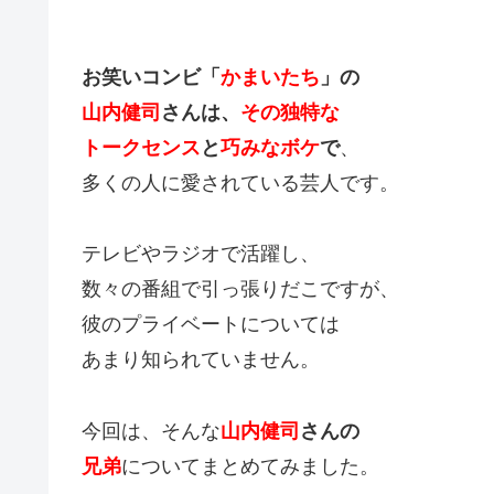
お笑いコンビ「
かまいたち
」の
山内健司
さんは、
その独特な
トークセンス
と
巧みなボケ
で
、
多くの人に愛されている芸人です。
テレビやラジオで活躍し、
数々の番組で引っ張りだこですが、
彼のプライベートについては
あまり知られていません。
今回は、そんな
山内健司
さんの
兄弟
についてまとめてみました。