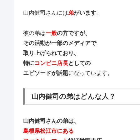
山内健司さんには
弟
がいます
。
彼の弟は
一般
の方ですが、
その活動が一部のメディアで
取り上げられており、
特に
コンビニ店長
としての
エピソードが話題
になっています。
山内健司の弟はどんな人？
山内健司さんの弟は、
島根県松江市にある