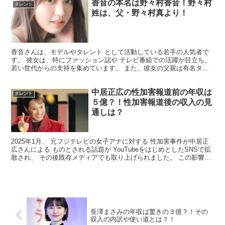
香音の本名は野々村香音！野々村
タレント
姓は、父・野々村真より！
香音さんは、モデルやタレント として活動している若手の人気者で
す。 彼女は、特にファッション誌や テレビ番組での活躍が目立ち、
若い世代からの支持を集めています。 また、彼女の父親は有名タレ
ントの 野々村真さんであり、その影響もあって 早く...
中居正広の性加害報道前の年収は
タレント
５億？！性加害報道後の収入の見
通しは？
2025年1月、 元フジテレビの女子アナに対する 性加害事件が中居正
広さんによる ものとされる話題が YouTubeをはじめとしたSNSで拡
散され、 その後既存メディアでも取り上げられました。 この影響で
中居正広さんは テレビから姿を消す事...
長澤まさみの年収は驚きの３億？！その
収入の内訳や使い道とは？！