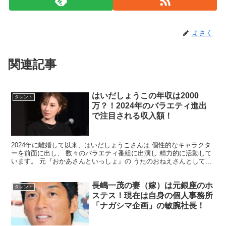
よさく
関連記事
はいだしょうこの年収は2000
タレント
万？！2024年のバラエティ進出
で注目される収入額！
2024年に離婚して以来、はいだしょうこさんは 個性的なキャラクタ
ーを前面に出し、 数々のバラエティ番組に出演し 精力的に活動して
います。 元『おかあさんといっしょ』の うたのおねえさんとしても
知られる彼女ですが、 現在の収入やその使い道に...
長嶋一茂の妻（嫁）は元銀座のホ
タレント
ステス！現在は自身の個人事務所
「ナガシマ企画」の敏腕社長！