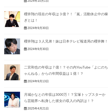
2024年10月1日
櫻井翔の現在の年収は３億？！「嵐」活動休止中の稼
ぎとは！
2024年9月30日
櫻井翔は３人兄弟！妹は日本テレビ報道局の櫻井舞！
2024年9月30日
二宮和也の年収は７億！？その内YouTube「よにのち
ゃんねる」からの年間収益は１億！？
2024年9月13日
月城かなとの年収は3000万！？宝塚トップスターか
ら芸能界へ転身した彼女の収入の内訳は！？
2025年4月21日