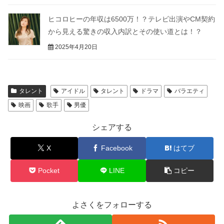
ヒコロヒーの年収は6500万！？テレビ出演やCM契約
から見える驚きの収入内訳とその使い道とは！？
2025年4月20日
タレント
アイドル
タレント
ドラマ
バラエティ
映画
歌手
男優
シェアする
X
Facebook
はてブ
Pocket
LINE
コピー
よさくをフォローする