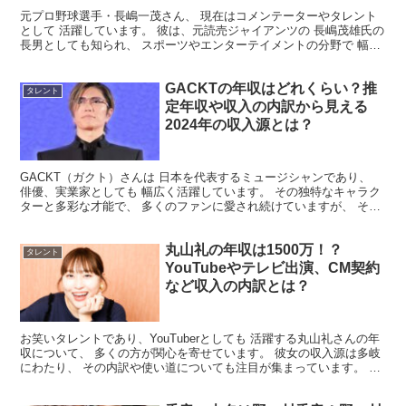
元プロ野球選手・長嶋一茂さん、 現在はコメンテーターやタレント
として 活躍しています。 彼は、元読売ジャイアンツの 長嶋茂雄氏の
長男としても知られ、 スポーツやエンターテイメントの分野で 幅広
く活動しています。 今回は、そんな長嶋一茂さんの...
GACKTの年収はどれくらい？推
タレント
定年収や収入の内訳から見える
2024年の収入源とは？
GACKT（ガクト）さんは 日本を代表するミュージシャンであり、
俳優、実業家としても 幅広く活躍しています。 その独特なキャラク
ターと多彩な才能で、 多くのファンに愛され続けていますが、 その
活動の規模から年収がどれほどか 気になる方も多...
丸山礼の年収は1500万！？
タレント
YouTubeやテレビ出演、CM契約
など収入の内訳とは？
お笑いタレントであり、YouTuberとしても 活躍する丸山礼さんの年
収について、 多くの方が関心を寄せています。 彼女の収入源は多岐
にわたり、 その内訳や使い道についても注目が集まっています。 今
回は、そんな丸山礼さんの年収 についてまと...