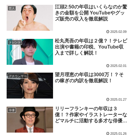
江頭2:50の年収はいくらなのか驚
芸人
きの金額を公開 YouTubeやグッ
ズ販売の収入を徹底解説
2025.02.09
松丸亮吾の年収は２億？！テレビ
タレント
出演や書籍の印税、YouTube収
入まで詳しく解説！
2025.02.01
望月理恵の年収は3000万！？そ
アナウンサー
の稼ぎの内訳を徹底解説！
2025.01.27
リリーフランキーの年収は３
俳優
億！？作家やイラストレーターな
どマルチに活動する多才な俳優の
収入源とその使い道とは！？
2025.01.26