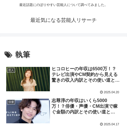
最近話題にのぼりやすい芸能人について調べてみました。
最近気になる芸能人リサーチ
執筆
ヒコロヒーの年収は6500万！？
芸人
テレビ出演やCM契約から見える
驚きの収入内訳とその使い道と
は！？
2025.04.20
志尊淳の年収はいくら5000
俳優
万！？俳優・声優・CM出演で稼
ぐ金額の内訳とその使い道と
は！？
2025.04.17