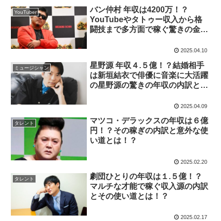
バン仲村 年収は4200万！？
YouTuber
YouTubeやタトゥー収入から格
闘技まで多方面で稼ぐ驚きの金額
とその内訳とは！？
2025.04.10
星野源 年収４.５億！？結婚相手
ミュージシャン
は新垣結衣で俳優に音楽に大活躍
の星野源の驚きの年収の内訳とそ
の使い道とは！？
2025.04.09
マツコ・デラックスの年収は６億
タレント
円！？その稼ぎの内訳と意外な使
い道とは！？
2025.02.20
劇団ひとりの年収は１.５億！？
タレント
マルチな才能で稼ぐ収入源の内訳
とその使い道とは！？
2025.02.17