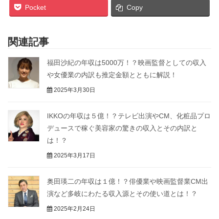
Pocket
Copy
関連記事
福田沙紀の年収は5000万！？映画監督としての収入
や女優業の内訳も推定金額とともに解説！
2025年3月30日
IKKOの年収は５億！？テレビ出演やCM、化粧品プロ
デュースで稼ぐ美容家の驚きの収入とその内訳と
は！？
2025年3月17日
奥田瑛二の年収は１億！？俳優業や映画監督業CM出
演など多岐にわたる収入源とその使い道とは！？
2025年2月24日