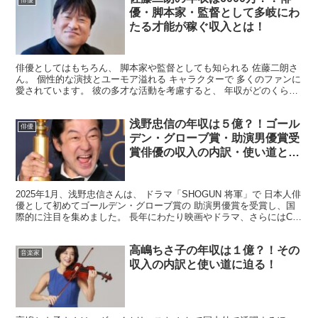
俳優
優・脚本家・監督として多岐にわ
たる才能が稼ぐ収入とは！
俳優としてはもちろん、 脚本家や監督としても知られる 佐藤二朗さ
ん。 個性的な演技とユーモア溢れる キャラクターで 多くのファンに
愛されています。 彼の多才な活動を考慮すると、 年収がどのくらい
か気になる方も 多いのではないでしょうか。 そ...
浅野忠信の年収は５億？！ゴール
俳優
デン・グローブ賞・助演男優賞受
賞俳優の収入の内訳・使い道と
は？
2025年1月、浅野忠信さんは、 ドラマ「SHOGUN 将軍」で 日本人俳
優として初めてゴールデン・グローブ賞の 助演男優賞を受賞し、国
際的に注目を集めました。 長年にわたり映画やドラマ、さらにはCM
や 音楽活動でも活躍してきました。 今回...
高嶋ちさ子の年収は１億？！その
音楽家
収入の内訳と使い道に迫る！