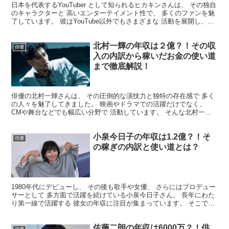
日本を代表するYouTuber として知られるヒカキンさんは、 その独自
のキャラクターと 高いエンターテイメント性で、 多くのファンを魅
了しています。 彼はYouTube以外でもさまざまな 活動を展開し、成
功を収めています。 今回は、そんな...
北村一輝の年収は２億？！その収
俳優
入の内訳から稼いだお金の使い道
まで徹底解説！
俳優の北村一輝さんは、 その圧倒的な演技力と独特の存在感で 多く
の人々を魅了してきました。 映画やドラマでの活躍だけでなく、
CMや舞台などでも幅広い分野で 活動しています。 そんな北村一輝
さんの年収について、 多くの人が気になっているので...
小泉今日子の年収は1.2億？！そ
俳優
の稼ぎの内訳と使い道とは？
1980年代にデビューし、 その後も歌手や女優、 さらにはプロデュー
サーとして 多方面で活躍を続けている小泉今日子さん。 長年にわた
り第一線で活躍する 彼女の年収に注目が集まっています。 そこで今
回は、小泉今日子さんの 年収についてまとめて...
佐藤二朗の年収は6000万？！俳