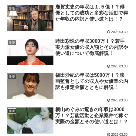
鹿賀丈史の年収は１.５億！？俳
俳優
優としての成功と多彩な活動で得
た年収の内訳と使い道とは！？
2025.03.30
蒔田彩珠の年収3000万！？若手
俳優
実力派女優の収入額とその内訳や
使い道について徹底解説！
2025.03.30
福田沙紀の年収は5000万！？映
俳優
画監督としての収入や女優業の内
訳も推定金額とともに解説！
2025.03.30
横山めぐみの驚きの年収は3000
俳優
万！？芸能活動と企業案件で稼ぐ
実際の金額とその使い道とは！？
2025.03.30