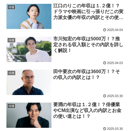
江口のりこの年収は１.２億！？
俳優
ドラマや映画に引っ張りだこの実
力派女優の年収の内訳とその使い
道とは！？
2025.04.04
市川知宏の年収は5000万！？推
俳優
定される収入額とその内訳を詳し
く解説！
2025.04.03
田中要次の年収は3600万！？そ
俳優
の収入の内訳とは！？
2025.03.30
要潤の年収は１.２億！？俳優業
俳優
やCM出演など収入の内訳とお金
の使い道とは！？
2025.03.30