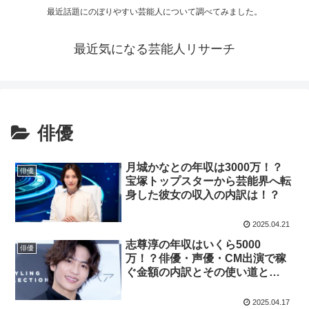
最近話題にのぼりやすい芸能人について調べてみました。
最近気になる芸能人リサーチ
俳優
月城かなとの年収は3000万！？
俳優
宝塚トップスターから芸能界へ転
身した彼女の収入の内訳は！？
2025.04.21
志尊淳の年収はいくら5000
俳優
万！？俳優・声優・CM出演で稼
ぐ金額の内訳とその使い道と
は！？
2025.04.17