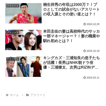
桐生祥秀の年収は2000万？！プ
アスリート
ロとしての試合がないアスリート
の収入源とその使い道とは？！
2024.10.29
本田圭佑の妻は高校時代のサッカ
アスリート
ー部マネージャー？！妻の職業や
馴れ初めとは？！
2024.10.19
キングカズ・三浦知良の息子たち
アスリート
が活躍！長男はNHK朝ドラ俳
優・三浦獠太、次男はRIZINデビ
ュー戦TKO勝利の格闘家・三浦孝
太！
2024.03.11
ホーム
アスリート