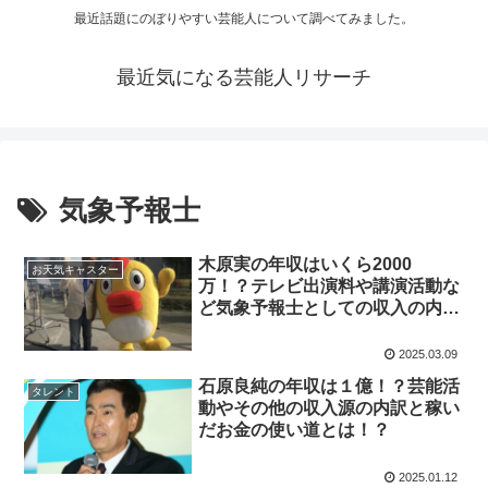
最近話題にのぼりやすい芸能人について調べてみました。
最近気になる芸能人リサーチ
気象予報士
木原実の年収はいくら2000
お天気キャスター
万！？テレビ出演料や講演活動な
ど気象予報士としての収入の内訳
や使い道を徹底解説！
2025.03.09
石原良純の年収は１億！？芸能活
タレント
動やその他の収入源の内訳と稼い
だお金の使い道とは！？
2025.01.12