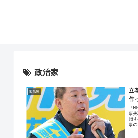
政治家
立
政治家
作
「N
事失
指す
事の