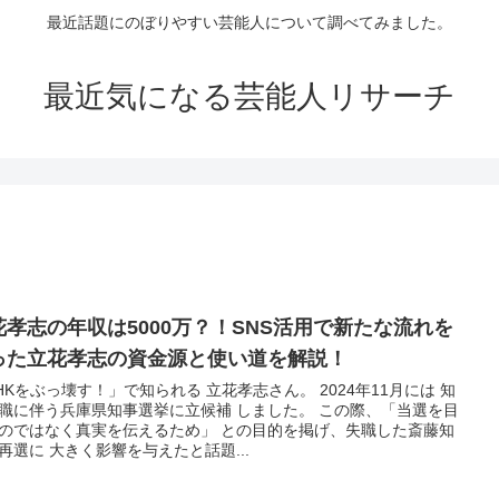
最近話題にのぼりやすい芸能人について調べてみました。
最近気になる芸能人リサーチ
花孝志の年収は5000万？！SNS活用で新たな流れを
った立花孝志の資金源と使い道を解説！
HKをぶっ壊す！」で知られる 立花孝志さん。 2024年11月には 知
職に伴う兵庫県知事選挙に立候補 しました。 この際、「当選を目
のではなく真実を伝えるため」 との目的を掲げ、失職した斎藤知
再選に 大きく影響を与えたと話題...