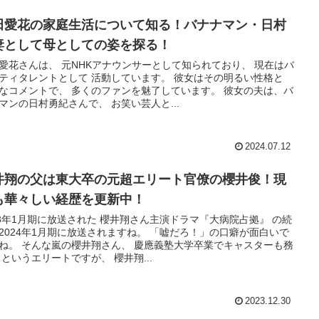
田愛花の家庭生活について知る！バナナマン・日村
妻として母としての姿を探る！
愛花さんは、 元NHKアナウンサーとして知られており、 現在はバ
ティタレントとして 活動しています。 彼女はその明るい性格と
なコメントで、 多くのファンを魅了しています。 彼女の夫は、バ
マンの日村勇紀さんで、 お笑い芸人と...
2024.07.12
井翔の父は東大卒の元超エリート官僚の櫻井俊！現
も華々しい経歴を更新中！
23年1月期に放送された 櫻井翔さん主演ドラマ『大病院占拠』 の続
2024年1月期に放送されますね。 「嘘だろ！」の口癖が面白いで
ね。 そんな嵐の櫻井翔さん、 慶應義塾大学卒業でキャスターも務
 というエリートですが、 櫻井翔...
2023.12.30