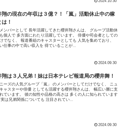
2024.10.30
井翔の現在の年収は３億？！「嵐」活動休止中の稼
とは！
メンバーとして 長年活躍してきた櫻井翔さんは、 グループ活動休
も個人で 多方面にわたり活躍しています。 俳優や司会者としての
けでなく、 報道番組のキャスターとしても 人気を集めており、
い仕事の中で高い収入を 得ていることが...
2024.09.30
井翔は３人兄弟！妹は日本テレビ報道局の櫻井舞！
ニーズの人気グループ「嵐」 のメンバーとしてだけでなく、 ニュ
キャスターや俳優 としても活躍する櫻井翔さんは、 幅広い層に支
れています。 彼の知性や品格の高さは 多くの人に知られています
 実は兄弟関係についても 注目されてい...
2024.09.30