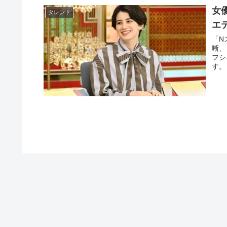
女
タレント
エ
「N
晰、
フシ
す。