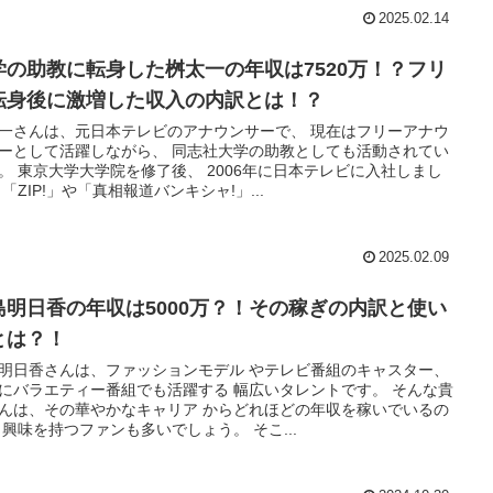
2025.02.14
学の助教に転身した桝太一の年収は7520万！？フリ
転身後に激増した収入の内訳とは！？
一さんは、元日本テレビのアナウンサーで、 現在はフリーアナウ
ーとして活躍しながら、 同志社大学の助教としても活動されてい
。 東京大学大学院を修了後、 2006年に日本テレビに入社しまし
 「ZIP!」や「真相報道バンキシャ!」...
2025.02.09
島明日香の年収は5000万？！その稼ぎの内訳と使い
とは？！
明日香さんは、ファッションモデル やテレビ番組のキャスター、
にバラエティー番組でも活躍する 幅広いタレントです。 そんな貴
んは、その華やかなキャリア からどれほどの年収を稼いでいるの
 興味を持つファンも多いでしょう。 そこ...