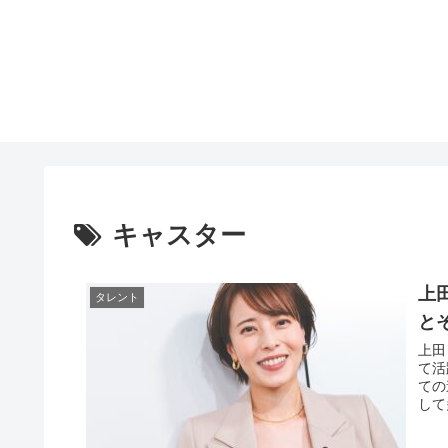
キャスター
上
タレント
と
上田
て活
ての
して