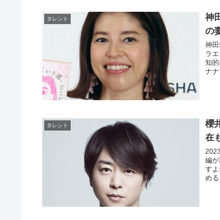
神
タレント
の
神田
ラエ
知的
ナナ
櫻
タレント
在
20
編が
すよ
める