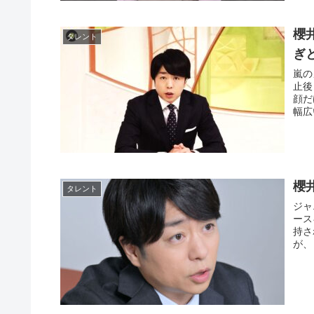
櫻
タレント
ぎ
嵐の
止後
顔だ
幅広
櫻
タレント
ジャ
ース
持さ
が、