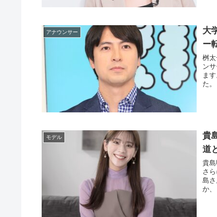
大
アナウンサー
ー
桝太
ンサ
ます
た。
貴
モデル
道
貴島
さら
島さ
か、