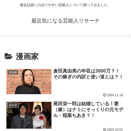
最近話題にのぼりやすい芸能人について調べてみました。
最近気になる芸能人リサーチ
漫画家
倉田真由美の年収は3000万？！
漫画家
その稼ぎの内訳と使い道とは？！
2024.11.19
尾田栄一郎は結婚している！妻
漫画家
（嫁）はナミにそっくりの元モデ
ル・稲葉ちあき？！
2023.10.01