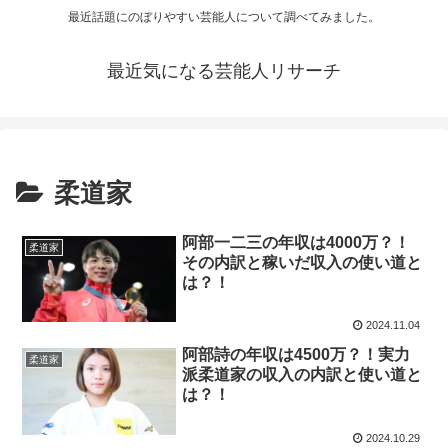
最近話題にのぼりやすい芸能人について調べてみました。
最近気になる芸能人リサーチ
柔道家
阿部一二三の年収は4000万？！
柔道家
その内訳と稼いだ収入の使い道と
は？！
2024.11.04
阿部詩の年収は4500万？！実力
柔道家
派柔道家の収入の内訳と使い道と
は？！
2024.10.29